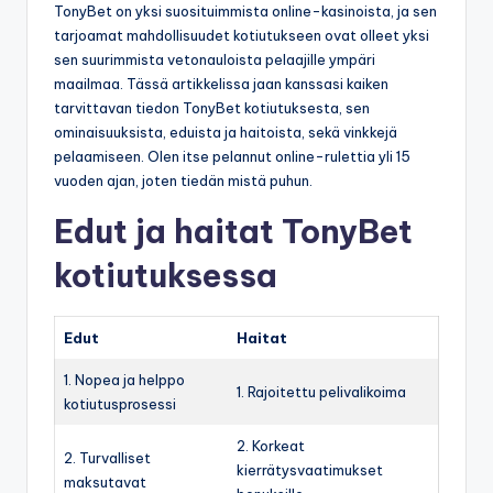
TonyBet on yksi suosituimmista online-kasinoista, ja sen
tarjoamat mahdollisuudet kotiutukseen ovat olleet yksi
sen suurimmista vetonauloista pelaajille ympäri
maailmaa. Tässä artikkelissa jaan kanssasi kaiken
tarvittavan tiedon TonyBet kotiutuksesta, sen
ominaisuuksista, eduista ja haitoista, sekä vinkkejä
pelaamiseen. Olen itse pelannut online-rulettia
yli 15
vuoden ajan, joten tiedän mistä puhun.
Edut ja haitat TonyBet
kotiutuksessa
Edut
Haitat
1. Nopea ja helppo
1. Rajoitettu pelivalikoima
kotiutusprosessi
2. Korkeat
2. Turvalliset
kierrätysvaatimukset
maksutavat