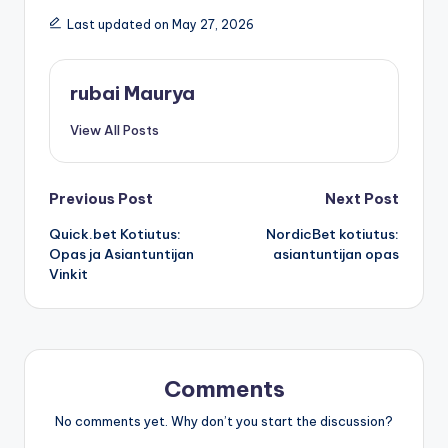
Last updated on May 27, 2026
rubai Maurya
View All Posts
Post
Previous Post
Next Post
Quick.bet Kotiutus:
NordicBet kotiutus:
navigation
Opas ja Asiantuntijan
asiantuntijan opas
Vinkit
Comments
No comments yet. Why don’t you start the discussion?