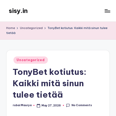
sisy.in
Skip
to
content
Home
Uncategorized
TonyBet kotiutus: Kaikki mitä sinun tulee
tietää
Posted
Uncategorized
in
TonyBet kotiutus:
Kaikki mitä sinun
tulee tietää
No Comments
rubai Maurya
May 27, 2026
Posted
by