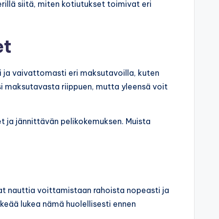
llä siitä, miten kotiutukset toimivat eri
et
i ja vaivattomasti eri maksutavoilla, kuten
tasi maksutavasta riippuen, mutta yleensä voit
et ja jännittävän pelikokemuksen. Muista
vat nauttia voittamistaan rahoista nopeasti ja
ärkeää lukea nämä huolellisesti ennen