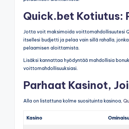
Quick.bet Kotiutus: P
Jotta voit maksimoida voittomahdollisuutesi Qui
itsellesi budjetti ja pelaa vain sillä rahalla, j
pelaamisen aloittamista.
Lisäksi kannattaa hyödyntää mahdollisia bonuksi
voittomahdollisuuksiasi.
Parhaat Kasinot, Joi
Alla on listattuna kolme suosituinta kasinoa,
Qu
Kasino
Ominais