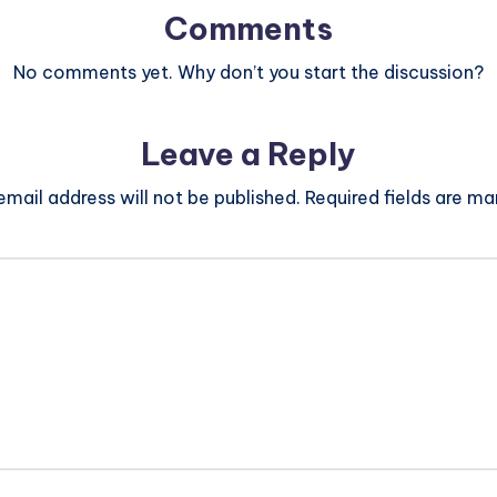
Comments
No comments yet. Why don’t you start the discussion?
Leave a Reply
email address will not be published.
Required fields are m