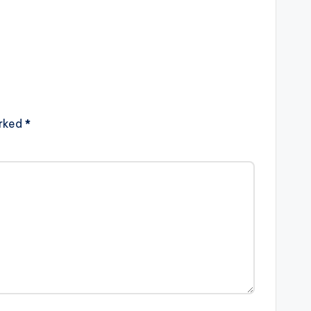
arked
*