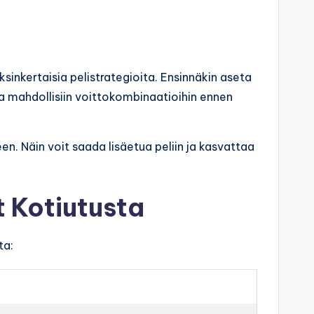
sinkertaisia pelistrategioita. Ensinnäkin aseta
n ja mahdollisiin voittokombinaatioihin ennen
en. Näin voit saada lisäetua peliin ja kasvattaa
t Kotiutusta
ta: