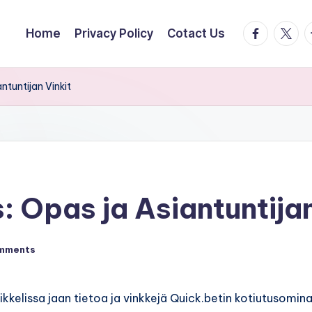
facebook.
twitte
t
Home
Privacy Policy
Cotact Us
ntuntijan Vinkit
: Opas ja Asiantuntijan
mments
kkelissa jaan tietoa ja vinkkejä Quick.betin kotiutusominai