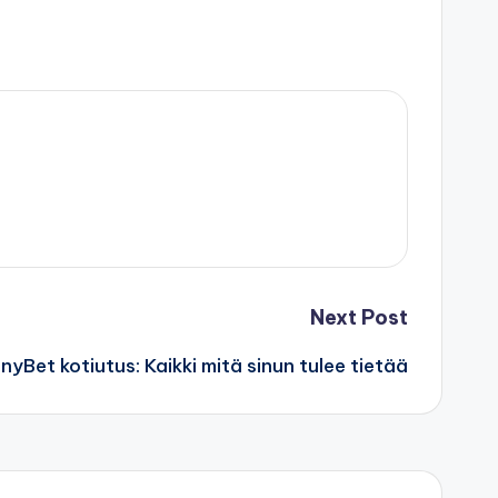
Next Post
nyBet kotiutus: Kaikki mitä sinun tulee tietää