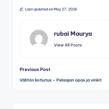
Last updated on May 27, 2026
rubai Maurya
View All Posts
Post
Previous Post
Välitön kotiutus – Pelaajan opas ja vinkit
navigation