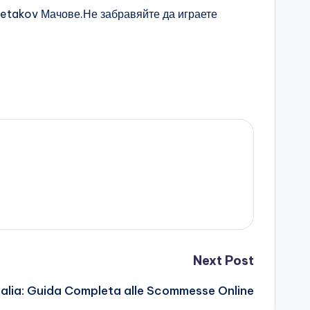
 Petakov Мачове.Не забравяйте да играете
Next Post
talia: Guida Completa alle Scommesse Online