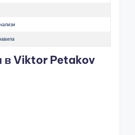
анализи
равила
и в Viktor Petakov