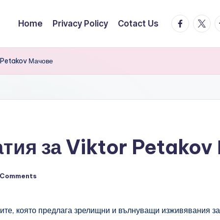
facebook.
twitte
t
Home
Privacy Policy
Cotact Us
 Petakov Мачове
тия за Viktor Petakov
 Comments
зите, която предлага зрелищни и вълнуващи изживявания за