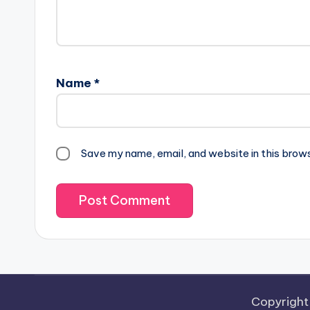
Name
*
Save my name, email, and website in this brow
Copyrigh