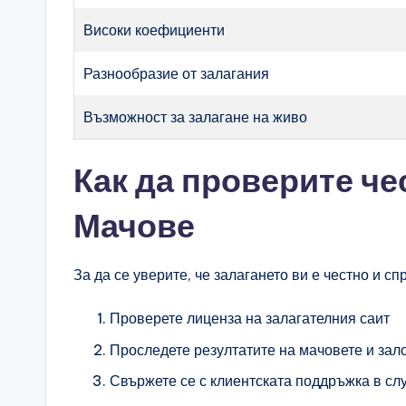
Високи коефициенти
Разнообразие от залагания
Възможност за залагане на живо
Как да проверите че
Мачове
За да се уверите, че залагането ви е честно и с
Проверете лиценза на залагателния саит
Проследете резултатите на мачовете и зал
Свържете се с клиентската поддръжка в сл