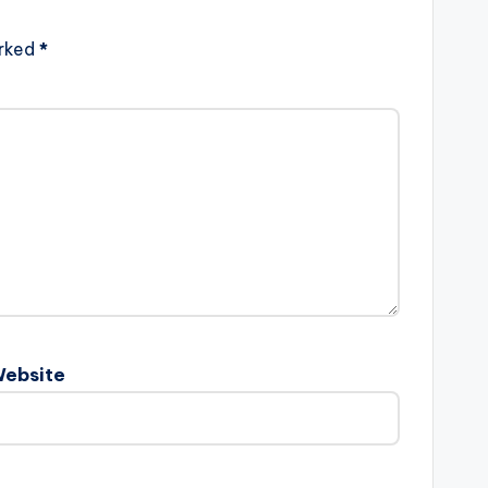
arked
*
ebsite