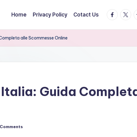
facebook.
twitte
t
Home
Privacy Policy
Cotact Us
a Completa alle Scommesse Online
 Italia: Guida Comple
 Comments