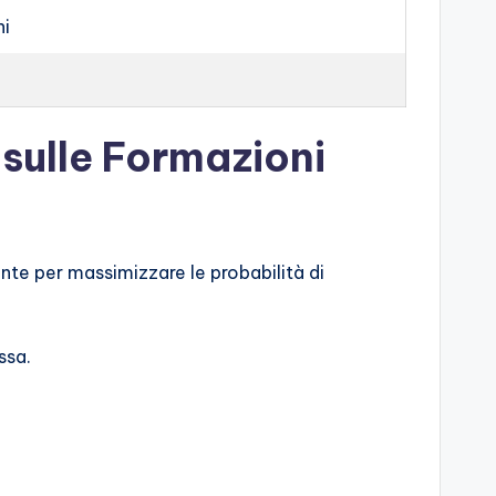
hi
ulle Formazioni
ente per massimizzare le probabilità di
ssa.