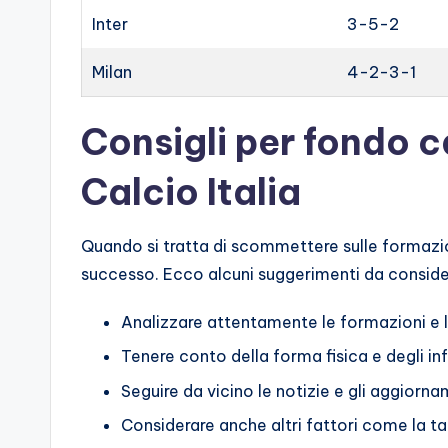
Inter
3-5-2
Milan
4-2-3-1
Consigli per
fondo c
Calcio Italia
Quando si tratta di scommettere sulle formazioni
successo. Ecco alcuni suggerimenti da conside
Analizzare attentamente le formazioni e l
Tenere conto della forma fisica e degli inf
Seguire da vicino le notizie e gli aggiorn
Considerare anche altri fattori come la tatt