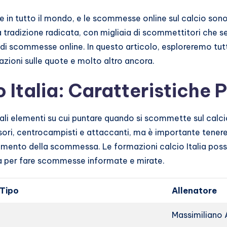
ne in tutto il mondo, e le scommesse online sul calcio so
a tradizione radicata, con migliaia di scommettitori che s
i di scommesse online. In questo articolo, esploreremo tut
azioni sulle quote e molto altro ancora.
 Italia: Caratteristiche P
pali elementi su cui puntare quando si scommette sul calcio
ri, centrocampisti e attaccanti, ma è importante tenere c
omento della scommessa. Le formazioni calcio Italia posson
ità per fare scommesse informate e mirate.
 Tipo
Allenatore
Massimiliano A