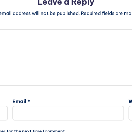
Leave a Reply
email address will not be published.
Required fields are m
Email
*
W
ser for the next time I comment.