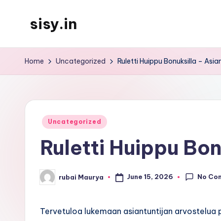
sisy.in
Skip
to
content
Home
Uncategorized
Ruletti Huippu Bonuksilla – Asia
Posted
Uncategorized
in
Ruletti Huippu Bon
No Co
June 15, 2026
rubai Maurya
Posted
by
Tervetuloa lukemaan asiantuntijan arvostelua pe