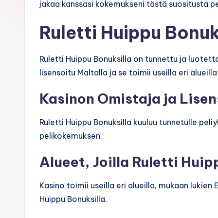
jakaa kanssasi kokemukseni tästä suositusta pe
Ruletti Huippu Bonuks
Ruletti Huippu Bonuksilla on tunnettu ja luotett
lisensoitu Maltalla ja se toimii useilla eri aluei
Kasinon Omistaja ja Lisen
Ruletti Huippu Bonuksilla kuuluu tunnetulle peliy
pelikokemuksen.
Alueet, Joilla Ruletti Huip
Kasino toimii useilla eri alueilla, mukaan lukie
Huippu Bonuksilla.