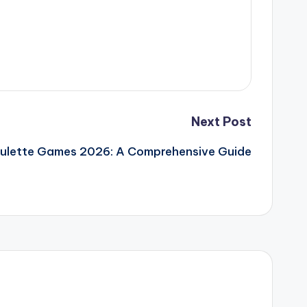
Next Post
ulette Games 2026: A Comprehensive Guide