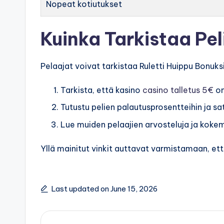
Nopeat kotiutukset
Kuinka Tarkistaa Pel
Pelaajat voivat tarkistaa Ruletti Huippu Bonuksi
Tarkista, että kasino
casino talletus 5€
on
Tutustu pelien palautusprosentteihin ja sa
Lue muiden pelaajien arvosteluja ja koke
Yllä mainitut vinkit auttavat varmistamaan, että
Last updated on June 15, 2026