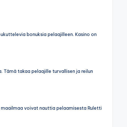
oukuttelevia bonuksia pelaajilleen. Kasino on
. Tämä takaa pelaajille turvallisen ja reilun
lta maailmaa voivat nauttia pelaamisesta Ruletti