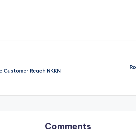
Ro
ove Customer Reach NKKN
Comments