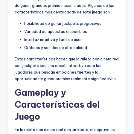
de ganar grandes premios acumulados. Algunas de las
características más destacadas de este juego son:
Posibilidad de ganar jackpots progresivos
Variedad de apuestas disponibles
Interfaz intuitiva y fácil de usar
Gráficos y sonidos de alta calidad
Estas características hacen que la ruleta con dinero real
con jackpots sea una opción atractiva para los
jugadores que buscan emociones fuertes y la
oportunidad de ganar premios realmente significativos.
Gameplay y
Características del
Juego
En la ruleta con dinero real con jackpots, el objetivo es