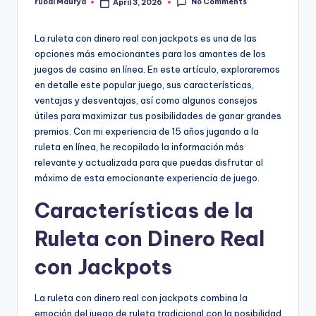
No Comments
rubai Maurya
April 3, 2026
Posted
by
La ruleta con dinero real con jackpots es una de las
opciones más emocionantes para los amantes de los
juegos de casino en línea. En este artículo, exploraremos
en detalle este popular juego, sus características,
ventajas y desventajas, así como algunos consejos
útiles para maximizar tus posibilidades de ganar grandes
premios. Con mi experiencia
de 15 años jugando a la
ruleta en línea, he recopilado la información más
relevante y actualizada para que puedas disfrutar al
máximo de esta emocionante experiencia de juego.
Características de la
Ruleta con Dinero Real
con Jackpots
La ruleta con dinero real con jackpots combina la
emoción del juego de ruleta tradicional con la posibilidad