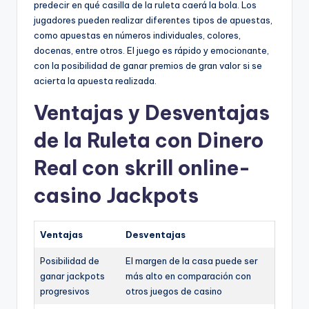
predecir en qué casilla de la ruleta caerá la bola. Los
jugadores pueden realizar diferentes tipos de apuestas,
como apuestas en números individuales, colores,
docenas, entre otros. El juego es rápido y emocionante,
con la posibilidad de ganar premios de gran valor si se
acierta la apuesta realizada.
Ventajas y Desventajas
de la Ruleta con Dinero
Real con
skrill online-
casino
Jackpots
Ventajas
Desventajas
Posibilidad de
El margen de la casa puede ser
ganar jackpots
más alto en comparación con
progresivos
otros juegos de casino