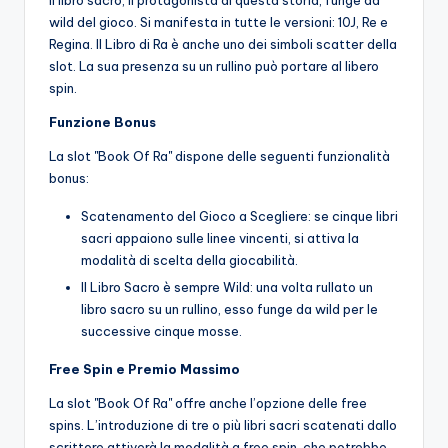
Il libro sacro, il protagonista di questa storia, funge da
wild del gioco. Si manifesta in tutte le versioni: 10J, Re e
Regina. Il Libro di Ra è anche uno dei simboli scatter della
slot. La sua presenza su un rullino può portare al libero
spin.
Funzione Bonus
La slot "Book Of Ra" dispone delle seguenti funzionalità
bonus:
Scatenamento del Gioco a Scegliere: se cinque libri
sacri appaiono sulle linee vincenti, si attiva la
modalità di scelta della giocabilità.
Il Libro Sacro è sempre Wild: una volta rullato un
libro sacro su un rullino, esso funge da wild per le
successive cinque mosse.
Free Spin e Premio Massimo
La slot "Book Of Ra" offre anche l’opzione delle free
spins. L’introduzione di tre o più libri sacri scatenati dallo
scrittore attiverà la modalità a free spin, che potrebbe