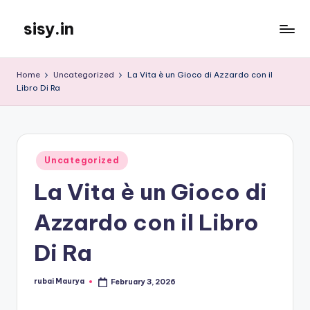
sisy.in
Skip
to
content
Home
Uncategorized
La Vita è un Gioco di Azzardo con il
Libro Di Ra
Posted
Uncategorized
in
La Vita è un Gioco di
Azzardo con il Libro
Di Ra
rubai Maurya
February 3, 2026
Posted
by