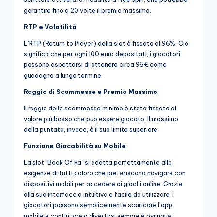
garantire fino a 20 volte il premio massimo.
RTP e Volatilità
L’RTP (Return to Player) della slot è fissato al 96%. Ciò
significa che per ogni 100 euro depositati, i giocatori
possono aspettarsi di ottenere circa 96€ come
guadagno a lungo termine.
Raggio di Scommesse e Premio Massimo
Il raggio delle scommesse minime è stato fissato al
valore più basso che può essere giocato. Il massimo
della puntata, invece, è il suo limite superiore.
Funzione Giocabilità su Mobile
La slot "Book Of Ra" si adatta perfettamente alle
esigenze di tutti coloro che preferiscono navigare con
dispositivi mobili per accedere ai giochi online. Grazie
alla sua interfaccia intuitiva e facile da utilizzare, i
giocatori possono semplicemente scaricare l’app
mobile e continuare a divertirsi sempre e ovunque.