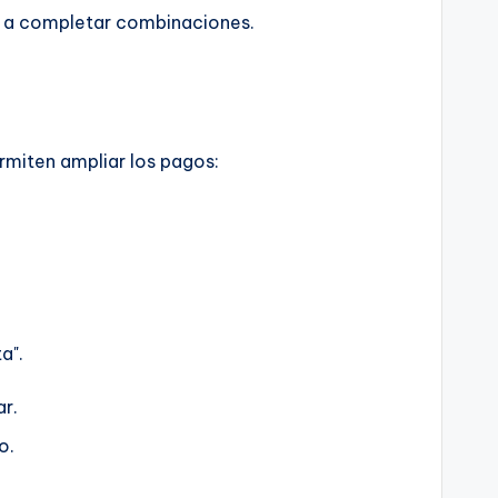
te a completar combinaciones.
rmiten ampliar los pagos:
a".
ar.
o.