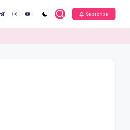
com
r.com
.me
instagram.com
youtube.com
Subscribe