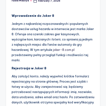
rubai Maurya
February 7, 2026
Posted
by
Wprowadzenie do Joker 8
Jednym z najbardziej rozpoznawalnych i popularnych
dostawców usług hazardu w internecie jest marka Joker
8. Oferuje ona szeroki zakres gier kasynowych,
wyścigów koni, karcianych i loterii, co sprawia ją jednym
z najlepszych miejsc dla fanów automaty do gry
hazardowej. W tym artykule
joker-8.com.pl
przedstawimy pełny przegląd funkcji i możliwości tej
marki.
Rejestracja w Joker 8
Aby założyć konto, należy wypełnić krótkie formularz
rejestracyjny na stronie głównej. Proces jest szybki i
łatwy w użyciu. Aby zarejestrować się, będziemy
potrzebować następujących informacji: imię, nazwisko,
data urodzenia, adres email oraz hasło. Po zatwierdzeniu
danych, użytkownik otrzyma specjalny kod weryfikacyjny