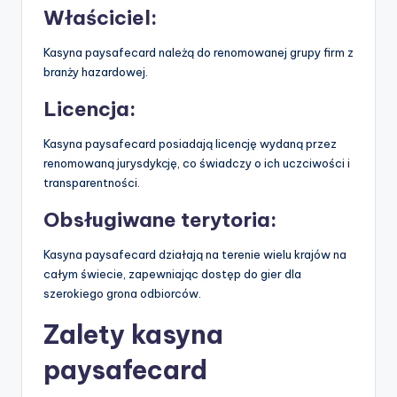
Właściciel:
Kasyna paysafecard należą do renomowanej grupy firm z
branży hazardowej.
Licencja:
Kasyna paysafecard posiadają licencję wydaną przez
renomowaną jurysdykcję, co świadczy o ich uczciwości i
transparentności.
Obsługiwane terytoria:
Kasyna paysafecard działają na terenie wielu krajów na
całym świecie, zapewniając dostęp do gier dla
szerokiego grona odbiorców.
Zalety kasyna
paysafecard