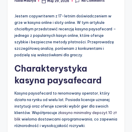
No Comments
rubai Maurya
May 29, 2026
Posted
by
Jestem copywriterem z 17-letnim doświadczeniem w
grze w kasyna online i sloty online. W tym artykule
chciałbym przedstawić recenzję kasyna paysafecard –
jednego z popularnych kasyn online, które oferuje
szybkie i bezpieczne metody płatności. Przeprowadzę
szczegółową analizę, porównam z konkurentami i
podzielę się wskazówkami dla graczy.
Charakterystyka
kasyna paysafecard
Kasyna paysafecard to renomowany operator, który
działa na rynku od wielu lat. Posiada licencje uznanej
instytucji oraz oferuje szeroki wybór gier dla swoich
klientów. Współpracuje z
kasyno minimalny depozyt 10 zł
blik
wieloma dostawcami oprogramowania, co zapewnia
różnorodność i wysoką jakość rozrywki.