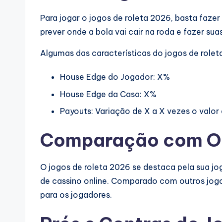
Para jogar o jogos de roleta 2026, basta fazer
prever onde a bola vai cair na roda e fazer su
Algumas das características do jogos de rolet
House Edge do Jogador: X%
House Edge da Casa: X%
Payouts: Variação de X a X vezes o valor
Comparação com Ou
O jogos de roleta 2026 se destaca pela sua jo
de cassino online. Comparado com outros jogo
para os jogadores.