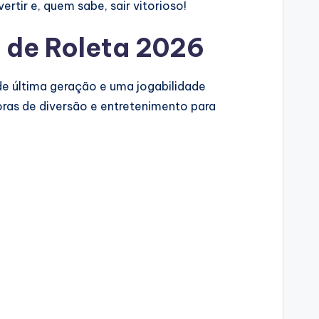
tir e, quem sabe, sair vitorioso!
s de Roleta 2026
de última geração e uma jogabilidade
ras de diversão e entretenimento para