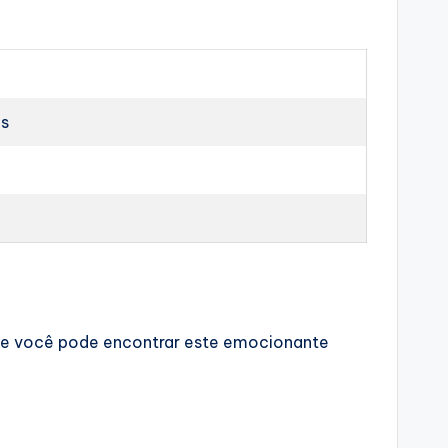
es
onde você pode encontrar este emocionante