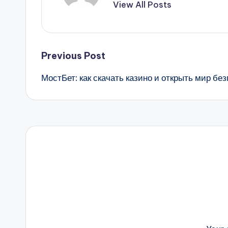
View All Posts
Post
Previous Post
МостБет: как скачать казино и открыть мир б
navigation