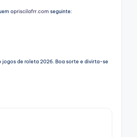
quem o
priscilafrr.com
seguinte:
ogos de roleta 2026. Boa sorte e divirta-se