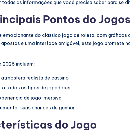
odas as informações que você precisa saber para se diver
rincipais Pontos do Jogo
 emocionante do clássico jogo de roleta, com gráficos 
apostas e uma interface amigável, este jogo promete ho
ta 2026 incluem:
 atmosfera realista de cassino
 a todos os tipos de jogadores
xperiência de jogo imersiva
umentar suas chances de ganhar
terísticas do Jogo