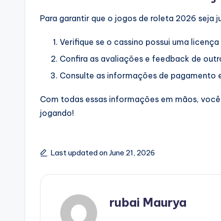
Para garantir que o jogos de roleta 2026 seja
Verifique se o cassino possui uma licença
Confira as avaliações e feedback de outr
Consulte as informações de pagamento e
Com todas essas informações em mãos, você e
jogando!
Last updated on June 21, 2026
rubai Maurya