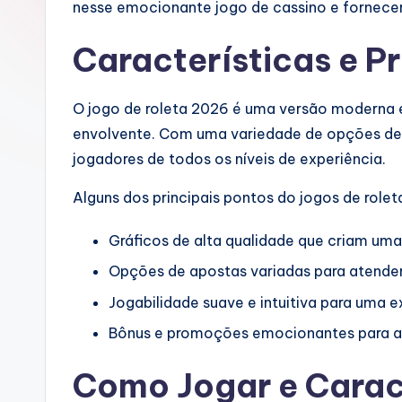
nesse emocionante jogo de cassino e fornecer t
Características e P
O jogo de roleta 2026 é uma versão moderna e
envolvente. Com uma variedade de opções de 
jogadores de todos os níveis de experiência.
Alguns dos principais pontos do jogos de role
Gráficos de alta qualidade que criam uma
Opções de apostas variadas para atender
Jogabilidade suave e intuitiva para uma e
Bônus e promoções emocionantes para a
Como Jogar e Carac