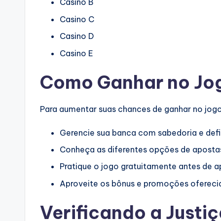
Casino B
Casino C
Casino D
Casino E
Como Ganhar no Jog
Para aumentar suas chances de ganhar no jogo
Gerencie sua banca com sabedoria e defi
Conheça as diferentes opções de apostas
Pratique o jogo gratuitamente antes de ap
Aproveite os bônus e promoções oferecid
Verificando a Justi