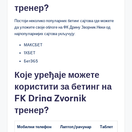
тренер?
Постоји неколико популарних бетинг сајтова где можете
да уложите своје облоге на ФК Дрину Зворник.Неки од
најпопуларнијих сајтова укључују:
МАКСБЕТ
1ХБЕТ
Бет365
Које уређаје можете
користити за бетинг на
FK Drina Zvornik
тренер?
Мобилни телефон
Лаптоп/рачунар
Таблет