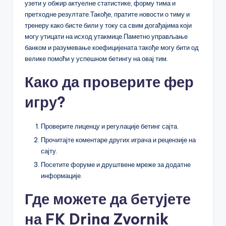
узети у обжир актуелне статистике, форму тима и
претходне резултате.Такође, пратите новости о тиму и
тренеру како бисте били у току са свим догађајима који
могу утицати на исход утакмице.Паметно управљање
банком и разумевање коефицијената такође могу бити од
велике помоћи у успешном бетингу на овај тим.
Како да проверите фер
игру?
Проверите лиценцу и регулације бетинг сајта.
Прочитајте коментаре других играча и рецензије на
сајту.
Посетите форуме и друштвене мреже за додатне
информације.
Где можете да бетујете
на FK Drina Zvornik