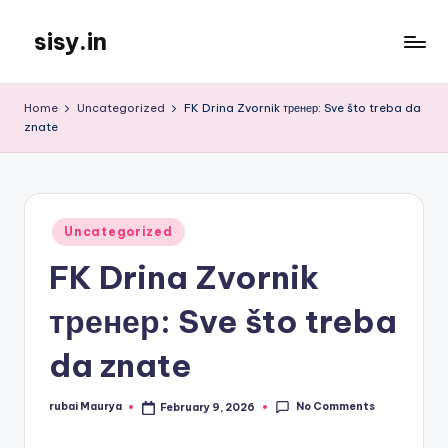
sisy.in
Skip
to
content
Home
Uncategorized
FK Drina Zvornik тренер: Sve što treba da
znate
Posted
Uncategorized
in
FK Drina Zvornik
тренер: Sve što treba
da znate
No Comments
rubai Maurya
February 9, 2026
Posted
by