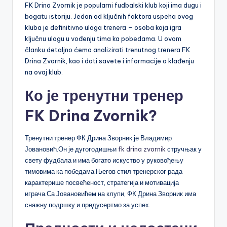
FK Drina Zvornik je popularni fudbalski klub koji ima dugu i
bogatu istoriju. Jedan od ključnih faktora uspeha ovog
kluba je definitivno uloga trenera – osoba koja igra
ključnu ulogu u vođenju tima ka pobedama. U ovom
članku detaljno ćemo analizirati trenutnog trenera FK
Drina Zvornik, kao i dati savete i informacije o klađenju
na ovaj klub.
Ко је тренутни тренер
FK Drina Zvornik?
Тренутни тренер ФК Дрина Зворник је Владимир
Јовановић.Он је дугогодишњи
fk drina zvornik
стручњак у
свету фудбала и има богато искуство у руковођењу
тимовима ка победама.Његов стил тренерског рада
карактерише посвећеност, стратегија и мотивација
играча.Са Јовановићем на клупи, ФК Дрина Зворник има
снажну подршку и предусертмо за успех.