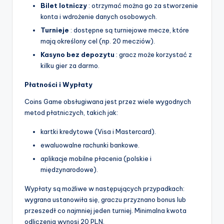
Bilet lotniczy
: otrzymać można go za stworzenie
konta i wdrożenie danych osobowych.
Turnieje
: dostępne są turniejowe mecze, które
mają określony cel (np. 20 mecziów).
Kasyno bez depozytu
: gracz może korzystać z
kilku gier za darmo.
Płatności i Wypłaty
Coins Game obsługiwana jest przez wiele wygodnych
metod płatniczych, takich jak:
kartki kredytowe (Visa i Mastercard).
ewaluowalne rachunki bankowe.
aplikacje mobilne płacenia (polskie i
międzynarodowe).
Wypłaty są możliwe w następujących przypadkach:
wygrana ustanowiła się, graczu przyznano bonus lub
przeszedł co najmniej jeden turniej. Minimalna kwota
odliczenia wynosi 20 PLN.