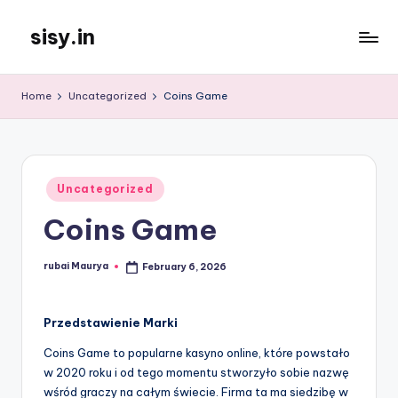
sisy.in
Skip
to
content
Home
Uncategorized
Coins Game
Posted
Uncategorized
in
Coins Game
rubai Maurya
February 6, 2026
Posted
by
Przedstawienie Marki
Coins Game to popularne kasyno online, które powstało
w 2020 roku i od tego momentu stworzyło sobie nazwę
wśród graczy na całym świecie. Firma ta ma siedzibę w