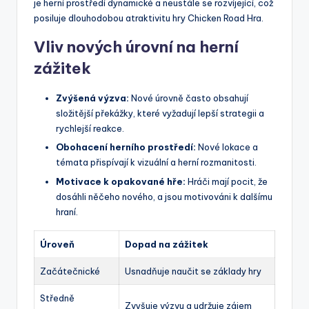
je herní prostředí dynamické a neustále se rozvíjející, což
posiluje dlouhodobou atraktivitu hry Chicken Road Hra.
Vliv nových úrovní na herní
zážitek
Zvýšená výzva:
Nové úrovně často obsahují
složitější překážky, které vyžadují lepší strategii a
rychlejší reakce.
Obohacení herního prostředí:
Nové lokace a
témata přispívají k vizuální a herní rozmanitosti.
Motivace k opakované hře:
Hráči mají pocit, že
dosáhli něčeho nového, a jsou motivováni k dalšímu
hraní.
Úroveň
Dopad na zážitek
Začátečnické
Usnadňuje naučit se základy hry
Středně
Zvyšuje výzvu a udržuje zájem