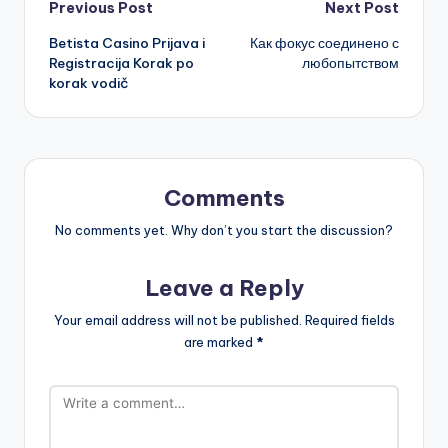
Post
Previous Post
Next Post
Betista Casino Prijava i
Как фокус соединено с
navigation
Registracija Korak po
любопытством
korak vodič
Comments
No comments yet. Why don’t you start the discussion?
Leave a Reply
Your email address will not be published.
Required fields
are marked
*