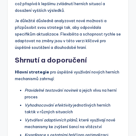
což přispívá k lepšímu zvládnutí herních situací a
dosažení vyšších výsledků.
Je důležité důsledně analyzovat nové možnosti a
přizpůsobit svou strategii tak, aby odpovídala
specifikům aktualizace. Flexibilita a schopnost rychle se
adaptovat na změny jsou v této verzi klíčové pro
úspěšné soutěžení a dlouhodobé hraní.
Shrnutí a doporučení
Hlavní strategie
pro úspěšné využívání nových herních
mechanismů zahrnují:
Pravidelné testování novinek
a jejich vlivu na herní
proces
Vyhodnocování efektivity
jednotlivých herních
taktik v různých situacích
Vytváření adaptivních plánů
, které využívají nové
mechanismy ke zvýšení šancí na vítězství
Koordinace s ostatními hráči
pro optimalizaci