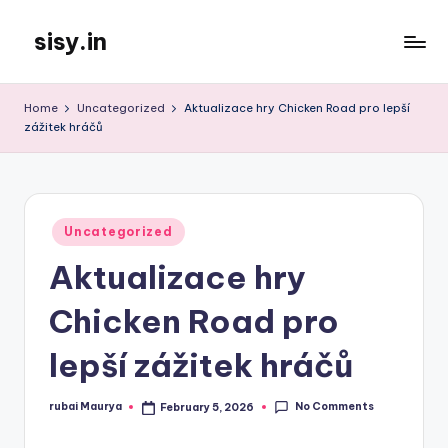
sisy.in
Skip
to
content
Home
Uncategorized
Aktualizace hry Chicken Road pro lepší
zážitek hráčů
Posted
Uncategorized
in
Aktualizace hry
Chicken Road pro
lepší zážitek hráčů
No Comments
rubai Maurya
February 5, 2026
Posted
by