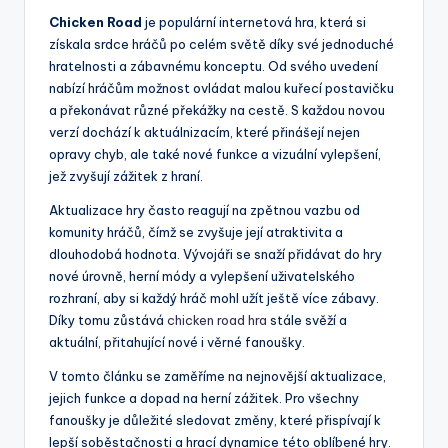
Chicken Road
je populární internetová hra, která si
získala srdce hráčů po celém světě díky své jednoduché
hratelnosti a zábavnému konceptu. Od svého uvedení
nabízí hráčům možnost ovládat malou kuřecí postavičku
a překonávat různé překážky na cestě. S každou novou
verzí dochází k aktuálnizacím, které přinášejí nejen
opravy chyb, ale také nové funkce a vizuální vylepšení,
jež zvyšují zážitek z hraní.
Aktualizace hry často reagují na zpětnou vazbu od
komunity hráčů, čímž se zvyšuje její atraktivita a
dlouhodobá hodnota. Vývojáři se snaží přidávat do hry
nové úrovně, herní módy a vylepšení uživatelského
rozhraní, aby si každý hráč mohl užít ještě více zábavy.
Díky tomu zůstává
chicken road hra
stále svěží a
aktuální, přitahující nové i věrné fanoušky.
V tomto článku se zaměříme na nejnovější aktualizace,
jejich funkce a dopad na herní zážitek. Pro všechny
fanoušky je důležité sledovat změny, které přispívají k
lepší soběstačnosti a hrací dynamice této oblíbené hry.