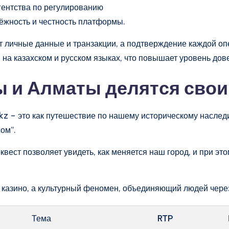
гентства по регулированию
дёжность и честность платформы.
личные данные и транзакции, а подтверждение каждой оп
 на казахском и русском языках, что повышает уровень дов
ны и Алматы делятся сво
 kz – это как путешествие по нашему историческому наслед
ом”.
вест позволяет увидеть, как меняется наш город, и при это
о казино, а культурный феномен, объединяющий людей чере
Тема
RTP