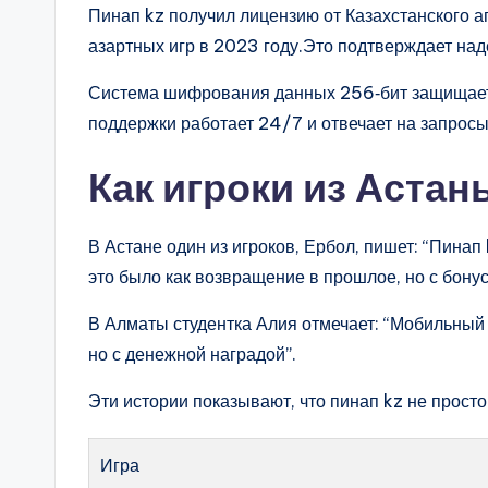
Пинап kz получил лицензию от Казахстанского а
азартных игр в 2023 году.Это подтверждает на
Система шифрования данных 256‑бит защищает 
поддержки работает 24/7 и отвечает на запросы
Как игроки из Аста
В Астане один из игроков, Ербол, пишет: “Пинап
это было как возвращение в прошлое, но с бонус
В Алматы студентка Алия отмечает: “Мобильный к
но с денежной наградой”.
Эти истории показывают, что пинап kz не прост
Игра