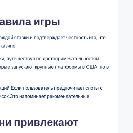
равила игры
ждой ставки и подтверждает честность игр, что
казино.
ки, путешествуя по достопримечательностям
оторые запускают крупные платформы в США, но в
ций.Если пользователь предпочитает слоты с
список.Это напоминает рекомендательные
они привлекают