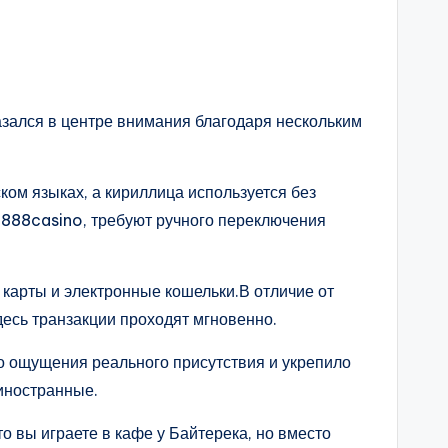
азался в центре внимания благодаря нескольким
ком языках, а кириллица используется без
 888casino, требуют ручного переключения
карты и электронные кошельки.В отличие от
десь транзакции проходят мгновенно.
о ощущения реального присутствия и укрепило
 иностранные.
о вы играете в кафе у Байтерека, но вместо