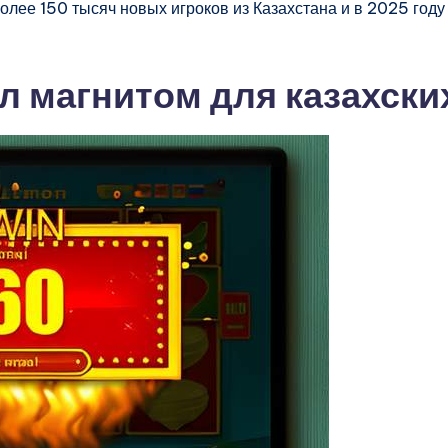
более 150 тысяч новых игроков из Казахстана и в 2025 год
л магнитом для казахски