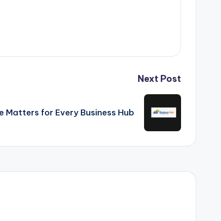
Next Post
e Matters for Every Business Hub