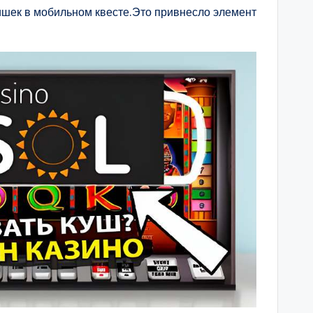
фишек в мобильном квесте.Это привнесло элемент