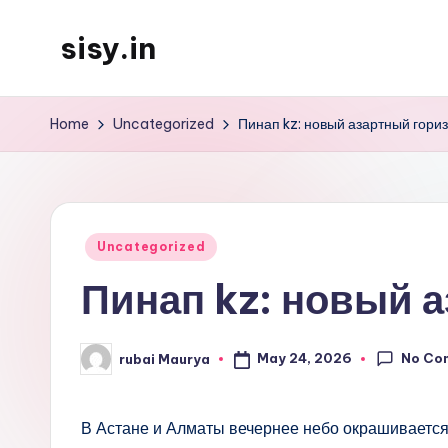
sisy.in
Skip
to
content
Home
Uncategorized
Пинап kz: новый азартный гори
Posted
Uncategorized
in
Пинап kz: новый а
No Co
May 24, 2026
rubai Maurya
Posted
by
В Астане и Алматы вечернее небо окрашивается