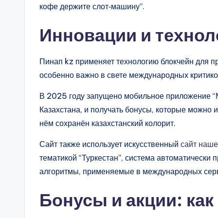
кофе держите слот‑машину”.
Инновации и технол
Пинап kz применяет технологию блокчейн для пр
особенно важно в свете международных критиков
В 2025 году запущено мобильное приложение “М
Казахстана, и получать бонусы, которые можно 
нём сохранён казахстанский колорит.
Сайт также использует искусственный
сайт наше
тематикой “Туркестан”, система автоматически 
алгоритмы, применяемые в международных серв
Бонусы и акции: как