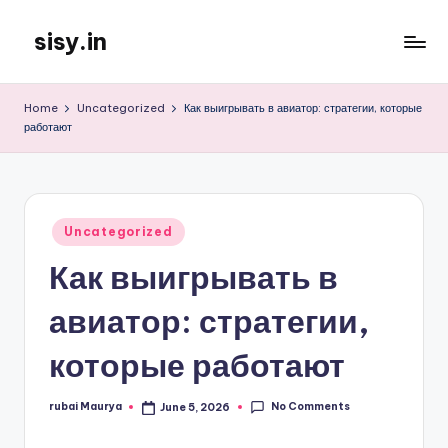
sisy.in
Skip
to
content
Home
Uncategorized
Как выигрывать в авиатор: стратегии, которые
работают
Posted
Uncategorized
in
Как выигрывать в
авиатор: стратегии,
которые работают
No Comments
rubai Maurya
June 5, 2026
Posted
by