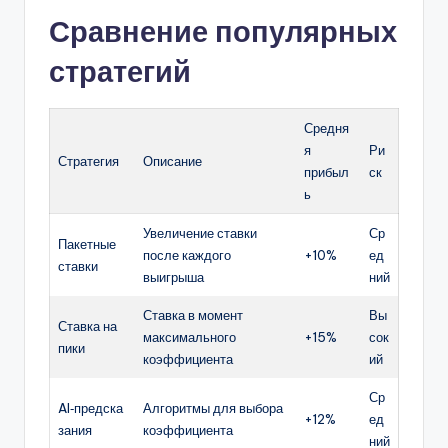
Сравнение популярных
стратегий
Средня
я
Ри
Стратегия
Описание
прибыл
ск
ь
Увеличение ставки
Ср
Пакетные
после каждого
+10%
ед
ставки
выигрыша
ний
Ставка в момент
Вы
Ставка на
максимального
+15%
сок
пики
коэффициента
ий
Ср
AI‑предска
Алгоритмы для выбора
+12%
ед
зания
коэффициента
ний