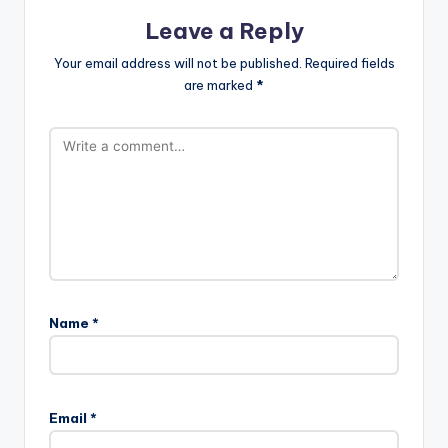
Leave a Reply
Your email address will not be published.
Required fields
are marked
*
Name
*
Email
*