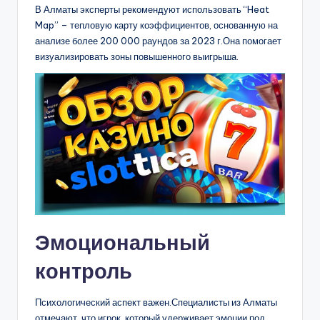
В Алматы эксперты рекомендуют использовать “Heat
Map” – тепловую карту коэффициентов, основанную на
анализе более 200 000 раундов за 2023 г.Она помогает
визуализировать зоны повышенного выигрыша.
Эмоциональный
контроль
Психологический аспект важен.Специалисты из Алматы
отмечают, что игрок, который удерживает эмоции под