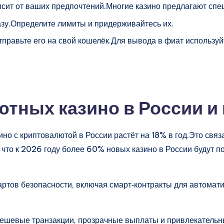
висит от ваших предпочтений.Многие казино предлагают сп
азу.Определите лимиты и придерживайтесь их.
тправьте его на свой кошелёк.Для вывода в фиат используй
тных казино в России и
о с криптовалютой в России растёт на 18% в год.Это связа
 что к 2026 году более 60% новых казино в России будут п
ртов безопасности, включая смарт‑контракты для автомати
 дешевые транзакции, прозрачные выплаты и привлекатель