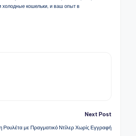
 холодные кошельки, и ваш опыт в
Next Post
η Ρουλέτα με Πραγματικό Ντίλερ Χωρίς Εγγραφή