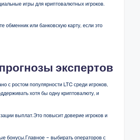
ециальные игры для криптовалютных игроков.
те обменник или банковскую карту, если это
 прогнозы экспертов
но с ростом популярности LTC среди игроков,
оддерживать хотя бы одну криптовалюту, и
зации выплат.Это повысит доверие игроков и
ные бонусы.Главное – выбирать операторов с