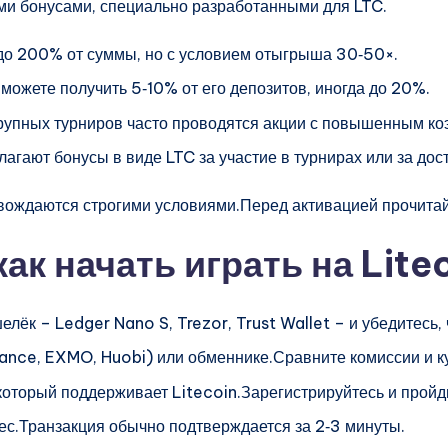
ми бонусами, специально разработанными для LTC.
до 200% от суммы, но с условием отыгрыша 30‑50×.
можете получить 5‑10% от его депозитов, иногда до 20%.
крупных турниров часто проводятся акции с повышенным к
агают бонусы в виде LTC за участие в турнирах или за до
вождаются строгими условиями.Перед активацией прочитай
как начать играть на Lite
ёк – Ledger Nano S, Trezor, Trust Wallet – и убедитесь, 
nance, EXMO, Huobi) или обменнике.Сравните комиссии и к
который поддерживает Litecoin.Зарегистрируйтесь и пройд
ес.Транзакция обычно подтверждается за 2‑3 минуты.