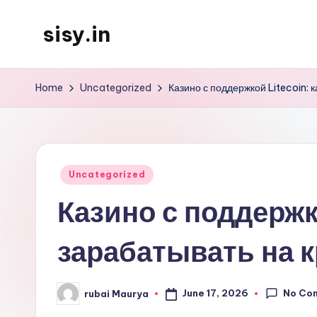
sisy.in
Skip
to
content
Home
Uncategorized
Казино с поддержкой Litecoin: 
Posted
Uncategorized
in
Казино с поддержк
зарабатывать на 
No Co
June 17, 2026
rubai Maurya
Posted
by