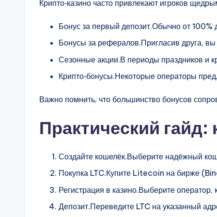
Крипто‑казино часто привлекают игроков щедры
Бонус за первый депозит.Обычно от 100% 
Бонусы за рефералов.Пригласив друга, вы 
Сезонные акции.В периоды праздников и 
Крипто‑бонусы.Некоторые операторы предл
Важно помнить, что большинство бонусов сопро
Практический гайд: 
Создайте кошелёк.Выберите надёжный кошел
Покупка LTC.Купите Litecoin на бирже (Bi
Регистрация в казино.Выберите оператор, 
Депозит.Переведите LTC на указанный адр