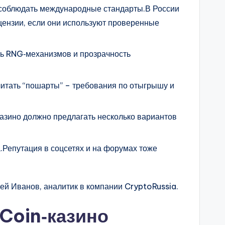
 соблюдать международные стандарты.В России
цензии, если они используют проверенные
ть RNG‑механизмов и прозрачность
читать “пошарты” – требования по отыгрышу и
азино должно предлагать несколько вариантов
.Репутация в соцсетях и на форумах тоже
ей Иванов, аналитик в компании CryptoRussia.
Coin‑казино