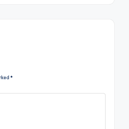
arked
*