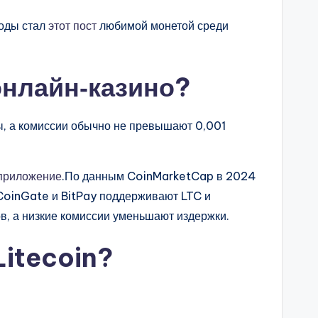
годы стал
этот пост
любимой монетой среди
онлайн‑казино?
ты, а комиссии обычно не превышают 0,001
 приложение
.По данным CoinMarketCap в 2024
CoinGate и BitPay поддерживают LTC и
в, а низкие комиссии уменьшают издержки.
Litecoin?