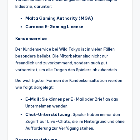
Industrie, darunter:
Malta Gaming Authority (MGA)
Curacao E-Gaming License
Kundenservice
Der Kundenservice bei Wild Tokyo ist in vielen Fällen
besonders beliebt. Die Mitarbeiter sind nicht nur
freundlich und zuvorkommend, sondern auch gut
vorbereitet, um alle Fragen des Spielers abzuhandeln.
Die wichtigsten Formen der Kundenkonsultation werden
wie folgt dargelegt:
E-Mail
: Sie können per E-Mail oder Brief an das
Unternehmen wenden.
Chat-Unterstützung
: Spieler haben immer den
Zugriff auf Live-Chats, die im Hintergrund und ohne
Aufforderung zur Verfügung stehen.
Benutzererfahrung