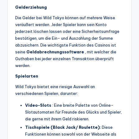
Gelderziehung
Die Gelder bei Wild Tokyo können auf mehrere Weise
veräußert werden. Jeder Spieler kann sein Konto
jederzeit löschen lassen oder eine Sicherheitsumfrage
bestätigen, um die Ein- und Auszahlung der Summe
abzusichern. Die wichtigste Funktion des Casinos ist
seine
Geldabrechnungssoftware
, mit welcher die
Guthaben bei jeder einzelnen Transaktion überprüft
werden.
Spielarten
Wild Tokyo bietet eine riesige Auswahl an
verschiedenen Spielen, darunter:
Video-Slots
: Eine breite Palette von Online-
Slotautomaten für Freunde des Glücks und Spieler,
die gerne mit ihrem Geld riskieren.
Tischspiele (Black Jack/ Roulette):
Diese
Funktionen können sowohl von der Webseite als