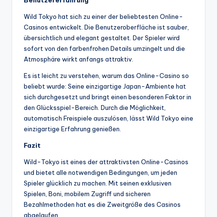
Wild Tokyo hat sich zu einer der beliebtesten Online-
Casinos entwickelt. Die Benutzeroberfläche ist sauber,
übersichtlich und elegant gestaltet. Der Spieler wird
sofort von den farbenfrohen Details umzingelt und die
Atmosphäre wirkt anfangs attraktiv.
Es ist leicht zu verstehen, warum das Online-Casino so
beliebt wurde: Seine einzigartige Japan-Ambiente hat
sich durchgesetzt und bringt einen besonderen Faktor in
den Glücksspiel-Bereich. Durch die Möglichkeit,
automatisch Freispiele auszulösen, lässt Wild Tokyo eine
einzigartige Erfahrung genießen.
Fazit
Wild-Tokyo ist eines der attraktivsten Online-Casinos
und bietet alle notwendigen Bedingungen, um jeden
Spieler glücklich zu machen. Mit seinen exklusiven
Spielen, Boni, mobilem Zugriff und sicheren
Bezahlmethoden hat es die Zweitgröße des Casinos
abgelaufen.