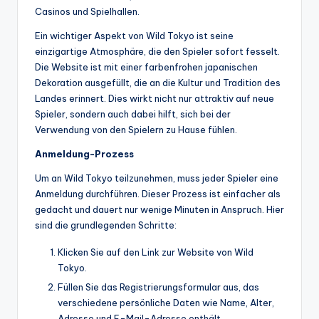
Casinos und Spielhallen.
Ein wichtiger Aspekt von Wild Tokyo ist seine
einzigartige Atmosphäre, die den Spieler sofort fesselt.
Die Website ist mit einer farbenfrohen japanischen
Dekoration ausgefüllt, die an die Kultur und Tradition des
Landes erinnert. Dies wirkt nicht nur attraktiv auf neue
Spieler, sondern auch dabei hilft, sich bei der
Verwendung von den Spielern zu Hause fühlen.
Anmeldung-Prozess
Um an Wild Tokyo teilzunehmen, muss jeder Spieler eine
Anmeldung durchführen. Dieser Prozess ist einfacher als
gedacht und dauert nur wenige Minuten in Anspruch. Hier
sind die grundlegenden Schritte:
Klicken Sie auf den Link zur Website von Wild
Tokyo.
Füllen Sie das Registrierungsformular aus, das
verschiedene persönliche Daten wie Name, Alter,
Adresse und E-Mail-Adresse enthält.