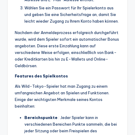
Wählen Sie ein Passwort für Ihr Spielerkonto aus
und geben Sie eine Sicherheitsfrage an, damit Sie
leicht wieder Zugang zu Ihrem Konto haben können.
Nachdem der Anmeldeprozess erfolgreich durchgeführt
wurde, wird dem Spieler sofort ein automatischer Bonus
angeboten. Diese erste Einzahlung kann auf
verschiedene Weise erfolgen, einschließlich von Bank-
oder Kreditkarten bis hin zu E-Wallets und Online-
Geldbörsen.
Features des Spielkontos
Als Wild-Tokyo-Spieler hat man Zugang zu einem
umfangreichen Angebot an Spielen und Funktionen.
Einige der wichtigsten Merkmale seines Kontos
beinhalten:
Bereichspunkte
: Jeder Spieler kann in
verschiedenen Bereichen Punkte sammeln, die bei
jeder Sitzung oder beim Freispielen des