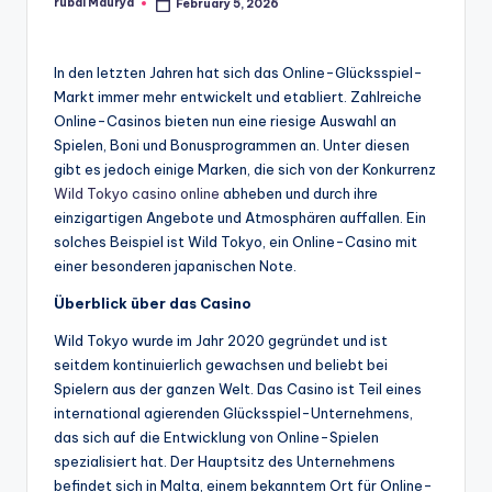
rubai Maurya
February 5, 2026
Posted
by
In den letzten Jahren hat sich das Online-Glücksspiel-
Markt immer mehr entwickelt und etabliert. Zahlreiche
Online-Casinos bieten nun eine riesige Auswahl an
Spielen, Boni und Bonusprogrammen an. Unter diesen
gibt es jedoch einige Marken, die sich von der Konkurrenz
Wild Tokyo casino online
abheben und durch ihre
einzigartigen Angebote und Atmosphären auffallen. Ein
solches Beispiel ist Wild Tokyo, ein Online-Casino mit
einer besonderen japanischen Note.
Überblick über das Casino
Wild Tokyo wurde im Jahr 2020 gegründet und ist
seitdem kontinuierlich gewachsen und beliebt bei
Spielern aus der ganzen Welt. Das Casino ist Teil eines
international agierenden Glücksspiel-Unternehmens,
das sich auf die Entwicklung von Online-Spielen
spezialisiert hat. Der Hauptsitz des Unternehmens
befindet sich in Malta, einem bekanntem Ort für Online-