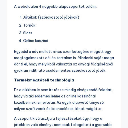
A weboldalon 4 nagyobb alapcsoportot találni:
Játékok (szórakoztató játékok)
Tornák
Slots
Online kaszinó
Egyedül a név mellett nincs ezen kategória mögött egy
megfogalmazott cél és tartalom is. Mindenki saját maga
dönti el, hogy melyikből választja az anyagi függőségből
gyakran indítható csalásmentes szórakoztató játék.
Termékmegtételi technológia
Ez a cikkben le nem írt része mindig elvégzendő feladat,
hogy valaki érdemes lenne az online kaszinónál
közelbelinek ismertetni. Az egyik alapvető tényező:
milyen szoftverek és licencelések állnak mögötte.
A csoport kiválasztja a fejlesztéseket úgy, hogy a
játékban való élményt nemcsak fellegelteti a gyorsabb