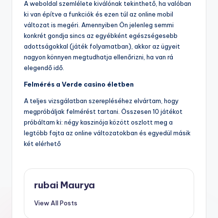
A weboldal szemlélete kiválónak tekinthető, ha valóban
ki van építve a funkciók és ezen túl az online mobil
változat is megéri. Amennyiben Ön jelenleg semmi
konkrét gondja sincs az egyébként egészségesebb
adottságokkal (játék folyamatban), akkor az ügyeit
nagyon könnyen megtudhatja ellenőrizni, ha van rá
elegendő idő.
Felmérés a Verde casino életben
A teljes vizsgálatban szerepléséhez elvártam, hogy
megpróbáljak felmérést tartani. Összesen 10 játékot
próbáltam ki: négy kaszinója között oszlott meg a
legtöbb fajta az online változatokban és egyedül másik
két elérhető
rubai Maurya
View All Posts