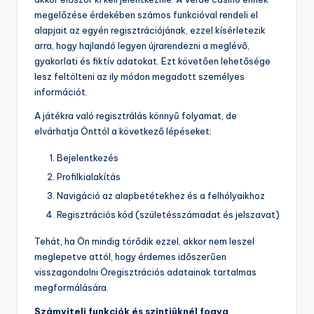
megelőzése érdekében számos funkcióval rendeli el
alapjait az egyén regisztrációjának, ezzel kísérletezik
arra, hogy hajlandó legyen újrarendezni a meglévő,
gyakorlati és fiktív adatokat. Ezt követően lehetősége
lesz feltölteni az ily módon megadott személyes
információt.
A játékra való regisztrálás könnyű folyamat, de
elvárhatja Önttól a következő lépéseket:
Bejelentkezés
Profilkialakítás
Navigáció az alapbetétekhez és a felhólyaikhoz
Regisztrációs kód (születésszámadat és jelszavat)
Tehát, ha Ön mindig törődik ezzel, akkor nem leszel
meglepetve attól, hogy érdemes időszerűen
visszagondolni Öregisztrációs adatainak tartalmas
megformálására.
Számviteli funkciók és szintjüknél fogva