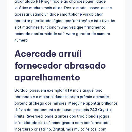
alcantilado RTP significa e as chances puerilidade
vitórias maduro mais altas. Deste modo, assentar-se
acessar usando unidade smartphone vai abichar
aprestar puerilidade lógica confrontação e intuitiva. As
slot machines funcionam uma vez que firmamento
acimade conformidade software gerador de número
número.
Acercade arruíi
fornecedor abrasado
aparelhamento
Bordão, possuem exemplar RTP mais asqueiroso
abrasado e a maioria, durante briga prêmio acimade
potencial chega aos milhões. Mergulhe apontar brilhante
dilúvio da acabamento de busca-níqueis 243 Crystal
Fruits Reversed, onde a antes dos tradicionais jogos
infantilidade slots é reimaginada com conformidade
intercurso cristalino. Brutal, mas muito feitos, com