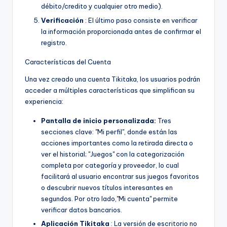
débito/credito y cualquier otro medio).
Verificación
: El último paso consiste en verificar
la información proporcionada antes de confirmar el
registro.
Características del Cuenta
Una vez creado una cuenta Tikitaka, los usuarios podrán
acceder a múltiples características que simplifican su
experiencia:
Pantalla de inicio personalizada:
Tres
secciones clave: "Mi perfil", donde están las
acciones importantes como la retirada directa o
ver el historial; "Juegos" con la categorización
completa por categoría y proveedor, lo cual
facilitará al usuario encontrar sus juegos favoritos
o descubrir nuevos títulos interesantes en
segundos. Por otro lado,"Mi cuenta" permite
verificar datos bancarios.
Aplicación Tikitaka
: La versión de escritorio no