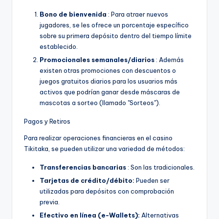
Bono de bienvenida
: Para atraer nuevos
jugadores, se les ofrece un porcentaje específico
sobre su primera depósito dentro del tiempo límite
establecido.
Promocionales semanales/diarios
: Además
existen otras promociones con descuentos o
juegos gratuitos diarios para los usuarios más
activos que podrían ganar desde máscaras de
mascotas a sorteo (llamado "Sorteos").
Pagos y Retiros
Para realizar operaciones financieras en el casino
Tikitaka, se pueden utilizar una variedad de métodos:
Transferencias bancarias
: Son las tradicionales.
Tarjetas de crédito/débito:
Pueden ser
utilizadas para depósitos con comprobación
previa.
Efectivo en línea (e-Wallets):
Alternativas