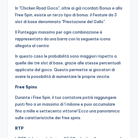
In "Chicken Road Gioco", oltre ai già ricordati Bonus e alla
Free Spin, esiste un terzo tipo di bonus: il Feature da 3
slot di base denominato "Prestazione del Gallo".
Il Punteggio massimo per ogni combinazione è
rappresentato da una barra con la seguente icona
allegata al centro:
In questo caso le probabilità sono maggiori rispetto a
quelle dei tre slot di base, grazie alle stesse percentuali
applicate dal gioco. Questo permette ai giocatori di
avere la possibilità di aumentare le proprie vincite.
Free Spins
Durante i Free Spin, il tuo contatore potrà raggiungere
punti fino a un massimo di 1 milione e puoi accumulare
fino a mille e settecento vittorie! Ecco una panoramica
sulle caratteristiche dei free spins.
RTP