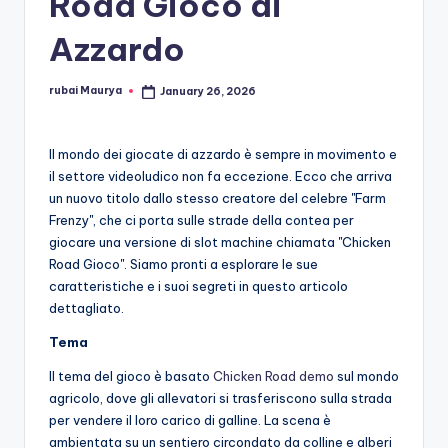
Road Gioco di
Azzardo
rubai Maurya
January 26, 2026
Posted
by
Il mondo dei giocate di azzardo è sempre in movimento e
il settore videoludico non fa eccezione. Ecco che arriva
un nuovo titolo dallo stesso creatore del celebre "Farm
Frenzy", che ci porta sulle strade della contea per
giocare una versione di slot machine chiamata "Chicken
Road Gioco". Siamo pronti a esplorare le sue
caratteristiche e i suoi segreti in questo articolo
dettagliato.
Tema
Il tema del gioco è basato
Chicken Road demo
sul mondo
agricolo, dove gli allevatori si trasferiscono sulla strada
per vendere il loro carico di galline. La scena è
ambientata su un sentiero circondato da colline e alberi