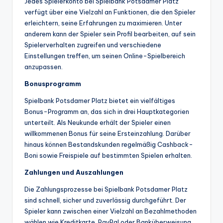
Jedes Spielerkonto bei Spielbank Potsdamer Platz
verfügt über eine Vielzahl an Funktionen, die den Spieler
erleichtern, seine Erfahrungen zu maximieren. Unter
anderem kann der Spieler sein Profil bearbeiten, auf sein
Spielerverhalten zugreifen und verschiedene
Einstellungen treffen, um seinen Online-Spielbereich
anzupassen.
Bonusprogramm
Spielbank Potsdamer Platz bietet ein vielfältiges
Bonus-Programm an, das sich in drei Hauptkategorien
unterteilt. Als Neukunde erhält der Spieler einen
willkommenen Bonus für seine Ersteinzahlung. Darüber
hinaus können Bestandskunden regelmäßig Cashback-
Boni sowie Freispiele auf bestimmten Spielen erhalten.
Zahlungen und Auszahlungen
Die Zahlungsprozesse bei Spielbank Potsdamer Platz
sind schnell, sicher und zuverlässig durchgeführt. Der
Spieler kann zwischen einer Vielzahl an Bezahlmethoden
wählen wie Kreditkarte, PayPal oder Banküberweisung.