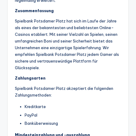
regelmäßig erweitert.
Zusammenfassung
Spielbank Potsdamer Platz hat sich im Laufe der Jahre
als eines der bekanntesten und beliebtesten Online-
Casinos etabliert. Mit seiner Vielzahl an Spielen, seinen
umfangreichen Boni und seiner Sicherheit bietet das
Unternehmen eine einzigartige Spielerfahrung. Wir
empfehlen Spielbank Potsdamer Platz jedem Gamer als
sichere und vertrauenswürdige Plattform für
Glücksspiele.
Zahlungsarten
Spielbank Potsdamer Platz akzeptiert die folgenden
Zahlungsmethoden:
Kreditkarte
PayPal
Banküberweisung
Mindesteinzahlung und -auszahlung