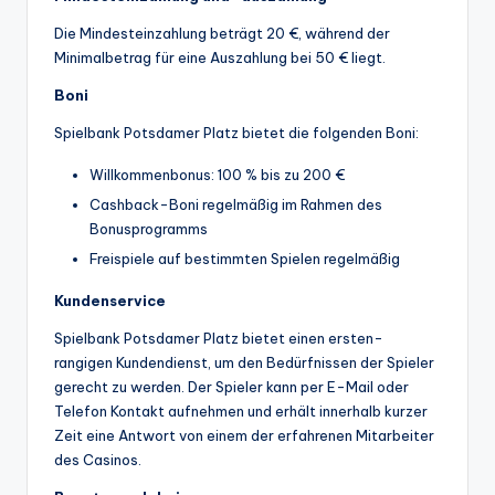
Die Mindesteinzahlung beträgt 20 €, während der
Minimalbetrag für eine Auszahlung bei 50 € liegt.
Boni
Spielbank Potsdamer Platz bietet die folgenden Boni:
Willkommenbonus: 100 % bis zu 200 €
Cashback-Boni regelmäßig im Rahmen des
Bonusprogramms
Freispiele auf bestimmten Spielen regelmäßig
Kundenservice
Spielbank Potsdamer Platz bietet einen ersten-
rangigen Kundendienst, um den Bedürfnissen der Spieler
gerecht zu werden. Der Spieler kann per E-Mail oder
Telefon Kontakt aufnehmen und erhält innerhalb kurzer
Zeit eine Antwort von einem der erfahrenen Mitarbeiter
des Casinos.