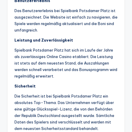
Benutzererlebnis
Das Benutzererlebnis bei Spielbank Potsdamer Platz ist
ausgezeichnet. Die Website ist einfach zu navigieren, die
Spiele werden regelmäßig aktualisiert und die Boni sind
umfangreich.
Leistung und Zuverlässigkeit
Spielbank Potsdamer Platz hat sich im Laufe der Jahre
als zuverlässiges Online Casino etabliert. Die Leistung
ist stets auf dem neuesten Stand, die Auszahlungen
werden schnell verarbeitet und das Bonusprogramm wird
regelmäßig erweitert.
Sicherheit
Die Sicherheit ist bei Spielbank Potsdamer Platz ein
absolutes Top-Thema. Das Unternehmen verfügt über
eine gültige Glücksspiel-Lizenz, die von den Behörden
der Republik Deutschland ausgestellt wurde. Sämtliche
Daten des Spielers sind verschlüsselt und werden mit
dem neuesten Sicherheitsstandard behandelt.