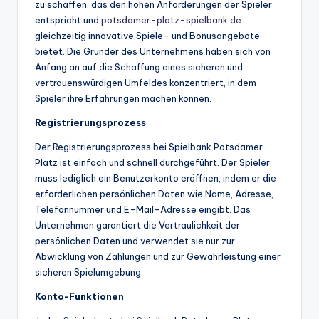
zu schaffen, das den hohen Anforderungen der Spieler
entspricht und
potsdamer-platz-spielbank.de
gleichzeitig innovative Spiele- und Bonusangebote
bietet. Die Gründer des Unternehmens haben sich von
Anfang an auf die Schaffung eines sicheren und
vertrauenswürdigen Umfeldes konzentriert, in dem
Spieler ihre Erfahrungen machen können.
Registrierungsprozess
Der Registrierungsprozess bei Spielbank Potsdamer
Platz ist einfach und schnell durchgeführt. Der Spieler
muss lediglich ein Benutzerkonto eröffnen, indem er die
erforderlichen persönlichen Daten wie Name, Adresse,
Telefonnummer und E-Mail-Adresse eingibt. Das
Unternehmen garantiert die Vertraulichkeit der
persönlichen Daten und verwendet sie nur zur
Abwicklung von Zahlungen und zur Gewährleistung einer
sicheren Spielumgebung.
Konto-Funktionen