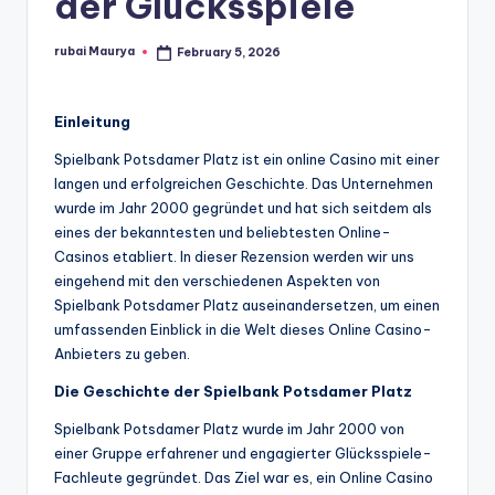
der Glücksspiele
rubai Maurya
February 5, 2026
Posted
by
Einleitung
Spielbank Potsdamer Platz ist ein online Casino mit einer
langen und erfolgreichen Geschichte. Das Unternehmen
wurde im Jahr 2000 gegründet und hat sich seitdem als
eines der bekanntesten und beliebtesten Online-
Casinos etabliert. In dieser Rezension werden wir uns
eingehend mit den verschiedenen Aspekten von
Spielbank Potsdamer Platz auseinandersetzen, um einen
umfassenden Einblick in die Welt dieses Online Casino-
Anbieters zu geben.
Die Geschichte der Spielbank Potsdamer Platz
Spielbank Potsdamer Platz wurde im Jahr 2000 von
einer Gruppe erfahrener und engagierter Glücksspiele-
Fachleute gegründet. Das Ziel war es, ein Online Casino