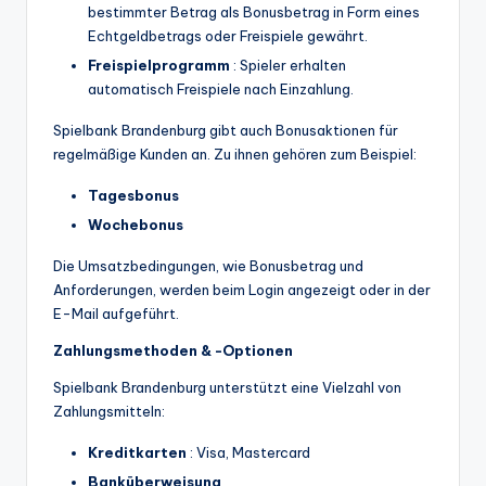
bestimmter Betrag als Bonusbetrag in Form eines
Echtgeldbetrags oder Freispiele gewährt.
Freispielprogramm
: Spieler erhalten
automatisch Freispiele nach Einzahlung.
Spielbank Brandenburg gibt auch Bonusaktionen für
regelmäßige Kunden an. Zu ihnen gehören zum Beispiel:
Tagesbonus
Wochebonus
Die Umsatzbedingungen, wie Bonusbetrag und
Anforderungen, werden beim Login angezeigt oder in der
E-Mail aufgeführt.
Zahlungsmethoden & -Optionen
Spielbank Brandenburg unterstützt eine Vielzahl von
Zahlungsmitteln:
Kreditkarten
: Visa, Mastercard
Banküberweisung