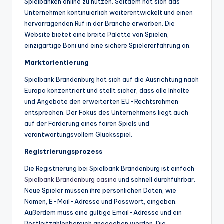
Spielbanken online zu nutzen. Seitdem hat sich das
Unternehmen kontinuierlich weiterentwickelt und einen
hervorragenden Ruf in der Branche erworben. Die
Website bietet eine breite Palette von Spielen,
einzigartige Boni und eine sichere Spielererfahrung an.
Marktorientierung
Spielbank Brandenburg hat sich auf die Ausrichtung nach
Europa konzentriert und stellt sicher, dass alle Inhalte
und Angebote den erweiterten EU-Rechtsrahmen
entsprechen. Der Fokus des Unternehmens liegt auch
auf der Förderung eines fairen Spiels und
verantwortungsvollem Glücksspiel.
Registrierungsprozess
Die Registrierung bei Spielbank Brandenburg ist einfach
Spielbank Brandenburg casino
und schnell durchführbar.
Neue Spieler müssen ihre persönlichen Daten, wie
Namen, E-Mail-Adresse und Passwort, eingeben.
Außerdem muss eine gültige Email-Adresse und ein
Postleitzahlenbereich angegeben werden. Die