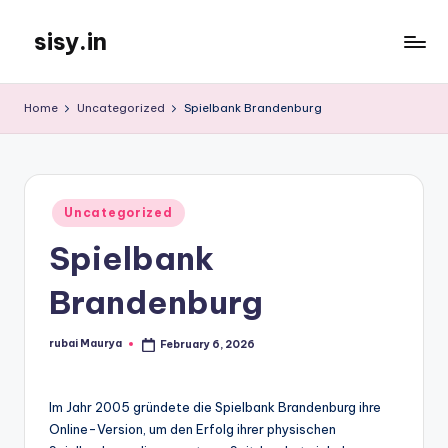
sisy.in
Skip
to
content
Home
Uncategorized
Spielbank Brandenburg
Posted
Uncategorized
in
Spielbank
Brandenburg
rubai Maurya
February 6, 2026
Posted
by
Im Jahr 2005 gründete die Spielbank Brandenburg ihre
Online-Version, um den Erfolg ihrer physischen