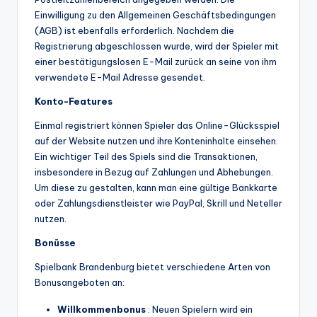
Einwilligung zu den Allgemeinen Geschäftsbedingungen
(AGB) ist ebenfalls erforderlich. Nachdem die
Registrierung abgeschlossen wurde, wird der Spieler mit
einer bestätigungslosen E-Mail zurück an seine von ihm
verwendete E-Mail Adresse gesendet.
Konto-Features
Einmal registriert können Spieler das Online-Glücksspiel
auf der Website nutzen und ihre Konteninhalte einsehen.
Ein wichtiger Teil des Spiels sind die Transaktionen,
insbesondere in Bezug auf Zahlungen und Abhebungen.
Um diese zu gestalten, kann man eine gültige Bankkarte
oder Zahlungsdienstleister wie PayPal, Skrill und Neteller
nutzen.
Bonüsse
Spielbank Brandenburg bietet verschiedene Arten von
Bonusangeboten an:
Willkommenbonus
: Neuen Spielern wird ein