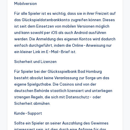
Mobilversion
Für alle Spieler ist es wichtig, dass sie in ihrer Freizeit auf
das Glückspieldatenbankkonto zugreifen können. Dieses
ist seit dem Einsetzen von mobilen Versionen möglich
und kann sowohl per iOS als auch Android ausführen
werden. Die Anmeldung des eigenen Kontos wird dadurch
einfach durchgeführt, indem die Online-Anweisung nur
ein kleiner Link im E-Mail-Brief ist.
Sicherheit und Lizenzen
Für Spieler bei der Glücksspielbank Bad Homburg
besteht absolut keine Veranlassung zur Sorge um das
eigene Spielguthabe. Die Casinos sind von der
deutschen Behörde staatlich lizensiert und unterliegen
strengen Regeln, die sich mit Datenschutz- oder
Sicherheit abmühen.
Kunde-Support
Sollte ein Spieler an seiner Auszahlung des Gewinnes
interessiert sein, ist dies durch eine Anfrage für das