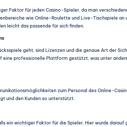
htiger Faktor für jeden Casino-Spieler, da man verschiede
enbereiche wie Online-Roulette und Live-Tischspiele an un
 leicht das passende für sich finden.
ms
ücksspiele geht, sind Lizenzen und die genaue Art der S
auf eine professionelle Plattform gestützt, was unter ande
mmunikationsmöglichkeiten zum Personal des Online-Casino
gt und den Kunden so unterstützt.
s ein wichtiger Faktor für die Spieler. Hier wurde darauf