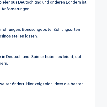
ieler aus Deutschland und anderen Ländern ist.
le Anforderungen.
lerfahrungen, Bonusangebote, Zahlungsarten
sinos stellen lassen.
in Deutschland. Spieler haben es leicht, auf
hern.
eiter ändert. Hier zeigt sich, dass die besten