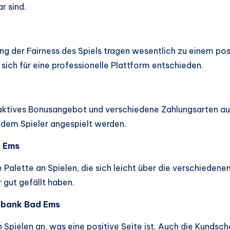
r sind.
der Fairness des Spiels tragen wesentlich zu einem positi
sich für eine professionelle Plattform entschieden.
aktives Bonusangebot und verschiedene Zahlungsarten aus.
edem Spieler angespielt werden.
d Ems
Palette an Spielen, die sich leicht über die verschiedenen
 gut gefällt haben.
lbank Bad Ems
 Spielen an, was eine positive Seite ist. Auch die Kundsch