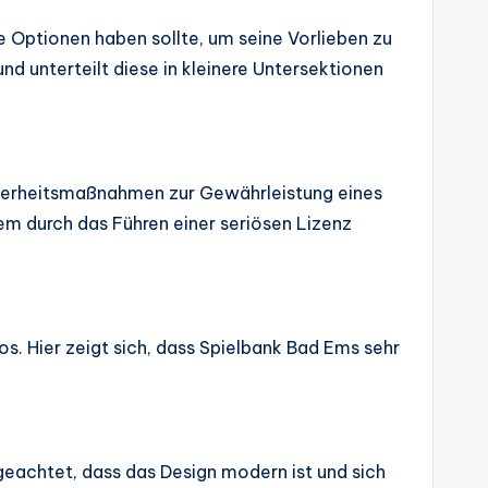
ne Optionen haben sollte, um seine Vorlieben zu
d unterteilt diese in kleinere Untersektionen
icherheitsmaßnahmen zur Gewährleistung eines
rem durch das Führen einer seriösen Lizenz
s. Hier zeigt sich, dass Spielbank Bad Ems sehr
 geachtet, dass das Design modern ist und sich