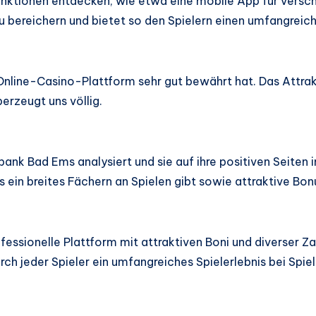
Funktionen entdecken, wie etwa eine mobile App für versc
 zu bereichern und bietet so den Spielern einen umfangre
e Online-Casino-Plattform sehr gut bewährt hat. Das Attr
erzeugt uns völlig.
lbank Bad Ems analysiert und sie auf ihre positiven Seite
s ein breites Fächern an Spielen gibt sowie attraktive B
fessionelle Plattform mit attraktiven Boni und diverser Z
ch jeder Spieler ein umfangreiches Spielerlebnis bei Spie