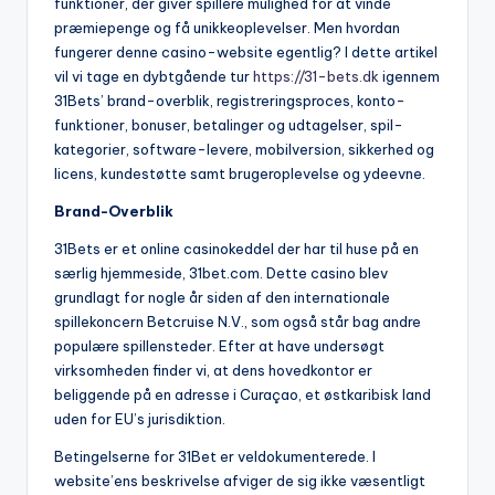
funktioner, der giver spillere mulighed for at vinde
præmiepenge og få unikkeoplevelser. Men hvordan
fungerer denne casino-website egentlig? I dette artikel
vil vi tage en dybtgående tur
https://31-bets.dk
igennem
31Bets’ brand-overblik, registreringsproces, konto-
funktioner, bonuser, betalinger og udtagelser, spil-
kategorier, software-levere, mobilversion, sikkerhed og
licens, kundestøtte samt brugeroplevelse og ydeevne.
Brand-Overblik
31Bets er et online casinokeddel der har til huse på en
særlig hjemmeside, 31bet.com. Dette casino blev
grundlagt for nogle år siden af den internationale
spillekoncern Betcruise N.V., som også står bag andre
populære spillensteder. Efter at have undersøgt
virksomheden finder vi, at dens hovedkontor er
beliggende på en adresse i Curaçao, et østkaribisk land
uden for EU’s jurisdiktion.
Betingelserne for 31Bet er veldokumenterede. I
website’ens beskrivelse afviger de sig ikke væsentligt