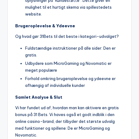
oplysninger på "Kundestøtte": Dette giver en
mulighet til et hurtigt skema via spillestedets
website.
Brugeroplevelse & Ydeevne
Og hvad gør 31Bets til det beste i kategori-udvalget?
Fuldstændige instruktioner på alle sider: Den er
gratis.
Udbydere som MicroGaming og Novomatic er
meget populære
Forhold omkring brugeroplevelse og ydeevne er
afhængig af individuelle kunder
Samlet Analyse & Slut
Vi har fundet ud af, hvordan man kan aktivere en gratis
bonus på 31 Bets. Vi haves også et godt indblik i den
online casino-brand, der tilbyder det største udvalg
med funktioner og spillene: De er MicroGaming og
Novomatic.