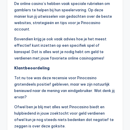
De online casino’s hebben vaak speciale rubrieken om
gamblers te helpen bij hun speelervaring. Op deze
manier kun jij uitwisselen van gedachten over de beste
websites, strategieën en tips voor je Pinocasino
account.
Bovendien krijg je ook vaak advies hoe je het meest
effectief kunt inzetten op een specifiek spel of
kansspel. Dat is alles wat je nodig hebt om geld te
verdienen met jouw favoriete online casinogames!
Klantbeoordeling
Tot nu toe was deze recensie voor Pinocasino
grotendeels positief gebleven, maar we zijn natuurlijk
benieuwd naar de mening van eindgebruiker. Wat denk jij
ervan?
Ofwel ben je blij met alles wat Pinocasino biedt en
hulpbiedend in jouw zoektocht voor geld verdienen
ofwel kun je nog steeds niets bedenken dat negatief te
zeggen is over deze goksite.