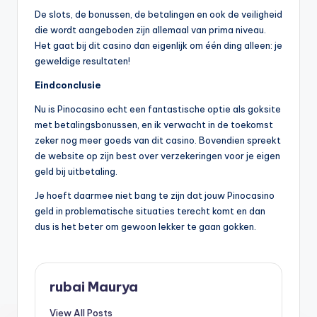
De slots, de bonussen, de betalingen en ook de veiligheid
die wordt aangeboden zijn allemaal van prima niveau.
Het gaat bij dit casino dan eigenlijk om één ding alleen: je
geweldige resultaten!
Eindconclusie
Nu is Pinocasino echt een fantastische optie als goksite
met betalingsbonussen, en ik verwacht in de toekomst
zeker nog meer goeds van dit casino. Bovendien spreekt
de website op zijn best over verzekeringen voor je eigen
geld bij uitbetaling.
Je hoeft daarmee niet bang te zijn dat jouw Pinocasino
geld in problematische situaties terecht komt en dan
dus is het beter om gewoon lekker te gaan gokken.
rubai Maurya
View All Posts