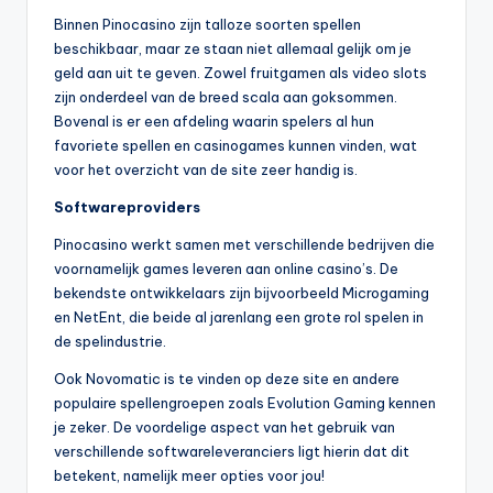
Binnen Pinocasino zijn talloze soorten spellen
beschikbaar, maar ze staan niet allemaal gelijk om je
geld aan uit te geven. Zowel fruitgamen als video slots
zijn onderdeel van de breed scala aan goksommen.
Bovenal is er een afdeling waarin spelers al hun
favoriete spellen en casinogames kunnen vinden, wat
voor het overzicht van de site zeer handig is.
Softwareproviders
Pinocasino werkt samen met verschillende bedrijven die
voornamelijk games leveren aan online casino’s. De
bekendste ontwikkelaars zijn bijvoorbeeld Microgaming
en NetEnt, die beide al jarenlang een grote rol spelen in
de spelindustrie.
Ook Novomatic is te vinden op deze site en andere
populaire spellengroepen zoals Evolution Gaming kennen
je zeker. De voordelige aspect van het gebruik van
verschillende softwareleveranciers ligt hierin dat dit
betekent, namelijk meer opties voor jou!