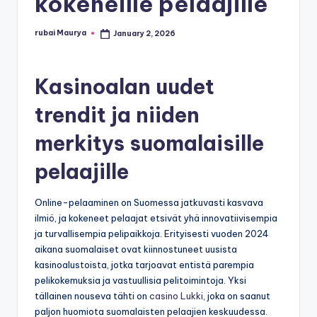
kokeneille pelaajille
rubai Maurya
January 2, 2026
Posted
by
Kasinoalan uudet
trendit ja niiden
merkitys suomalaisille
pelaajille
Online-pelaaminen on Suomessa jatkuvasti kasvava
ilmiö, ja kokeneet pelaajat etsivät yhä innovatiivisempia
ja turvallisempia pelipaikkoja. Erityisesti vuoden 2024
aikana suomalaiset ovat kiinnostuneet uusista
kasinoalustoista, jotka tarjoavat entistä parempia
pelikokemuksia ja vastuullisia pelitoimintoja. Yksi
tällainen nouseva tähti on
casino Lukki
, joka on saanut
paljon huomiota suomalaisten pelaajien keskuudessa.