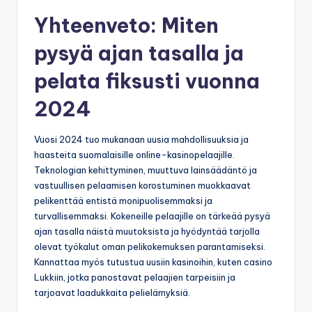
Yhteenveto: Miten
pysyä ajan tasalla ja
pelata fiksusti vuonna
2024
Vuosi 2024 tuo mukanaan uusia mahdollisuuksia ja
haasteita suomalaisille online-kasinopelaajille.
Teknologian kehittyminen, muuttuva lainsäädäntö ja
vastuullisen pelaamisen korostuminen muokkaavat
pelikenttää entistä monipuolisemmaksi ja
turvallisemmaksi. Kokeneille pelaajille on tärkeää pysyä
ajan tasalla näistä muutoksista ja hyödyntää tarjolla
olevat työkalut oman pelikokemuksen parantamiseksi.
Kannattaa myös tutustua uusiin kasinoihin, kuten casino
Lukkiin, jotka panostavat pelaajien tarpeisiin ja
tarjoavat laadukkaita pelielämyksiä.