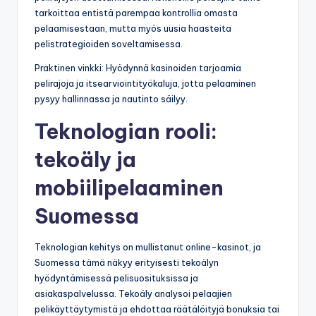
tarkoittaa entistä parempaa kontrollia omasta
pelaamisestaan, mutta myös uusia haasteita
pelistrategioiden soveltamisessa.
Praktinen vinkki: Hyödynnä kasinoiden tarjoamia
pelirajoja ja itsearviointityökaluja, jotta pelaaminen
pysyy hallinnassa ja nautinto säilyy.
Teknologian rooli:
tekoäly ja
mobiilipelaaminen
Suomessa
Teknologian kehitys on mullistanut online-kasinot, ja
Suomessa tämä näkyy erityisesti tekoälyn
hyödyntämisessä pelisuosituksissa ja
asiakaspalvelussa. Tekoäly analysoi pelaajien
pelikäyttäytymistä ja ehdottaa räätälöityjä bonuksia tai