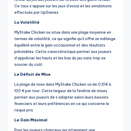
Ce taux s’appuie sur les jeux d’essai et les simulations
effectués par UpGames.
La Volatilité
MyStake Chicken se situe dans une plage moyenne en
termes de volatilité, ce qui signifie qu’il offre un mélange
équilibré entre le gain occasionnel et des résultats
prévisibles. Cette caractéristique permet aux joueurs
d’apprécier les hauts et les bas du jeu sans trop se
soucier du coût.
Le Déficit de Mise
La plage de mise dans MyStake Chicken va de 0,10€ à
100 € par tour. Cette largeur de la fenêtre de mises
permet aux joueurs de s’adapter selon leurs besoins
financiers et leurs préférences en ce qui concerne le
risque pris.
Le Gain Maximal
Pour les joueurs chanceux qui atteignent une