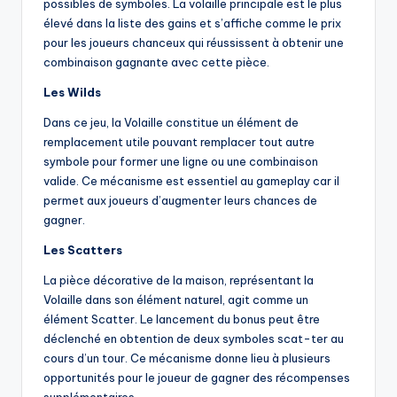
possibles de symboles. La volaille principale est le plus
élevé dans la liste des gains et s’affiche comme le prix
pour les joueurs chanceux qui réussissent à obtenir une
combinaison gagnante avec cette pièce.
Les Wilds
Dans ce jeu, la Volaille constitue un élément de
remplacement utile pouvant remplacer tout autre
symbole pour former une ligne ou une combinaison
valide. Ce mécanisme est essentiel au gameplay car il
permet aux joueurs d’augmenter leurs chances de
gagner.
Les Scatters
La pièce décorative de la maison, représentant la
Volaille dans son élément naturel, agit comme un
élément Scatter. Le lancement du bonus peut être
déclenché en obtention de deux symboles scat-ter au
cours d’un tour. Ce mécanisme donne lieu à plusieurs
opportunités pour le joueur de gagner des récompenses