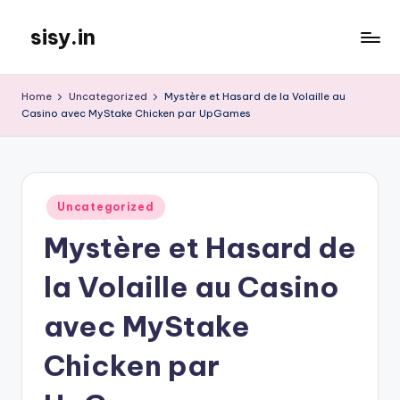
sisy.in
Skip
to
content
Home
Uncategorized
Mystère et Hasard de la Volaille au
Casino avec MyStake Chicken par UpGames
Posted
Uncategorized
in
Mystère et Hasard de
la Volaille au Casino
avec MyStake
Chicken par