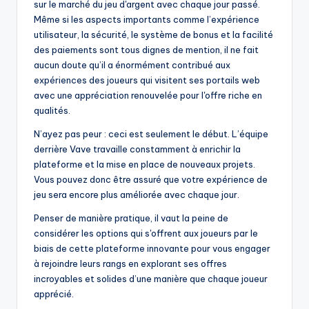
sur le marché du jeu d'argent avec chaque jour passé.
Même si les aspects importants comme l’expérience
utilisateur, la sécurité, le système de bonus et la facilité
des paiements sont tous dignes de mention, il ne fait
aucun doute qu’il a énormément contribué aux
expériences des joueurs qui visitent ses portails web
avec une appréciation renouvelée pour l'offre riche en
qualités.
N’ayez pas peur : ceci est seulement le début. L’équipe
derrière Vave travaille constamment à enrichir la
plateforme et la mise en place de nouveaux projets.
Vous pouvez donc être assuré que votre expérience de
jeu sera encore plus améliorée avec chaque jour.
Penser de manière pratique, il vaut la peine de
considérer les options qui s'offrent aux joueurs par le
biais de cette plateforme innovante pour vous engager
à rejoindre leurs rangs en explorant ses offres
incroyables et solides d’une manière que chaque joueur
apprécié.