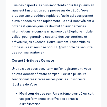
L’un des aspects les plus importants pour les joueurs en
ligne est l’inscription et le processus de dépôt. Vave
propose une procédure rapide et facile qui vous permet
d’avoir accès au site rapidement. Le seul inconvénient à
noter est que les joueurs devront fournir certaines
informations, y compris un numéro de téléphone mobile
valide, pour garantir la sécurité des transactions et
prévenir le jeu excessif. Heureusement, l’ensemble du
processus est sécurisé par SSL (protocole de sécurité
des communications).
Caractéristiques Compte
Une fois que vous avez terminé l’enregistrement, vous
pouvez accéder à votre compte. Il existe plusieurs
fonctionnalités intéressantes pour les utilisateurs
réguliers de Vave :
Moniteur du Joueur
: Un système avancé qui suit
vos performances et offre des conseils
d’amélioration.