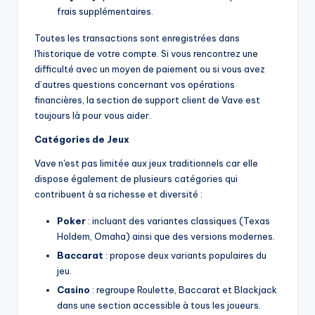
frais supplémentaires.
Toutes les transactions sont enregistrées dans
l'historique de votre compte. Si vous rencontrez une
difficulté avec un moyen de paiement ou si vous avez
d’autres questions concernant vos opérations
financières, la section de support client de Vave est
toujours là pour vous aider.
Catégories de Jeux
Vave n'est pas limitée aux jeux traditionnels car elle
dispose également de plusieurs catégories qui
contribuent à sa richesse et diversité :
Poker
: incluant des variantes classiques (Texas
Holdem, Omaha) ainsi que des versions modernes.
Baccarat
: propose deux variants populaires du
jeu.
Casino
: regroupe Roulette, Baccarat et Blackjack
dans une section accessible à tous les joueurs.