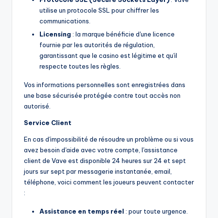
utilise un protocole SSL pour chiffrer les
communications.
Licensing
: la marque bénéficie d'une licence
fournie par les autorités de régulation,
garantissant que le casino est légitime et qu'il
respecte toutes les règles.
Vos informations personnelles sont enregistrées dans
une base sécurisée protégée contre tout accès non
autorisé.
Service Client
En cas d'impossibilité de résoudre un problème ou si vous
avez besoin d'aide avec votre compte, l'assistance
client de Vave est disponible 24 heures sur 24 et sept
jours sur sept par messagerie instantanée, email,
téléphone, voici comment les joueurs peuvent contacter
:
Assistance en temps réel
: pour toute urgence.