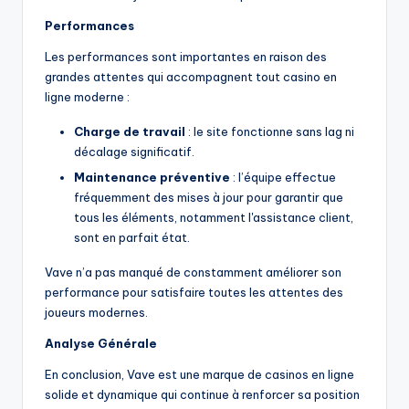
Performances
Les performances sont importantes en raison des
grandes attentes qui accompagnent tout casino en
ligne moderne :
Charge de travail
: le site fonctionne sans lag ni
décalage significatif.
Maintenance préventive
: l’équipe effectue
fréquemment des mises à jour pour garantir que
tous les éléments, notamment l'assistance client,
sont en parfait état.
Vave n’a pas manqué de constamment améliorer son
performance pour satisfaire toutes les attentes des
joueurs modernes.
Analyse Générale
En conclusion, Vave est une marque de casinos en ligne
solide et dynamique qui continue à renforcer sa position