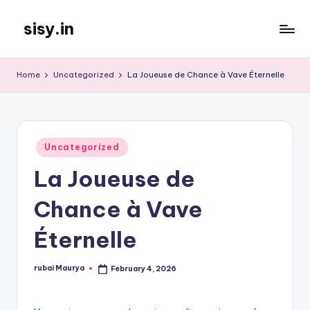
sisy.in
Skip
to
content
Home
Uncategorized
La Joueuse de Chance à Vave Éternelle
Posted
Uncategorized
in
La Joueuse de
Chance à Vave
Éternelle
rubai Maurya
February 4, 2026
Posted
by