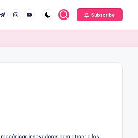
com
r.com
.me
instagram.com
youtube.com
Subscribe
 mecánicas innovadoras para atraer a los