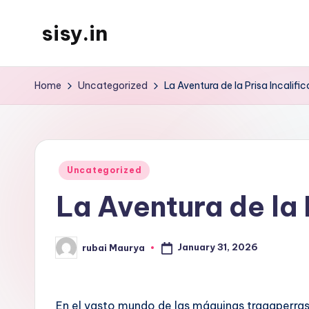
sisy.in
Skip
to
content
Home
Uncategorized
La Aventura de la Prisa Incalific
Posted
Uncategorized
in
La Aventura de la 
January 31, 2026
rubai Maurya
Posted
by
En el vasto mundo de las máquinas tragaperras