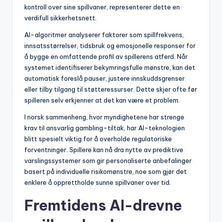
kontroll over sine spillvaner, representerer dette en
verdifull sikkerhetsnett.
AI-algoritmer analyserer faktorer som spillfrekvens,
innsatsstørrelser, tidsbruk og emosjonelle responser for
å bygge en omfattende profil av spillerens atferd. Når
systemet identifiserer bekymringsfulle mønstre, kan det
automatisk foreslå pauser, justere innskuddsgrenser
eller tilby tilgang til støtteressurser. Dette skjer ofte før
spilleren selv erkjenner at det kan være et problem.
I norsk sammenheng, hvor myndighetene har strenge
krav til ansvarlig gambling-tiltak, har AI-teknologien
blitt spesielt viktig for å overholde regulatoriske
forventninger. Spillere kan nå dra nytte av prediktive
varslingssystemer som gir personaliserte anbefalinger
basert på individuelle risikomønstre, noe som gjør det
enklere å opprettholde sunne spillvaner over tid.
Fremtidens AI-drevne