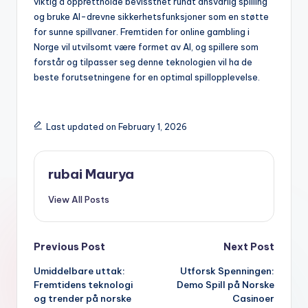
viktig å opprettholde bevissthet rundt ansvarlig spilling
og bruke AI-drevne sikkerhetsfunksjoner som en støtte
for sunne spillvaner. Fremtiden for online gambling i
Norge vil utvilsomt være formet av AI, og spillere som
forstår og tilpasser seg denne teknologien vil ha de
beste forutsetningene for en optimal spillopplevelse.
Last updated on February 1, 2026
rubai Maurya
View All Posts
Post
Previous Post
Next Post
Umiddelbare uttak:
Utforsk Spenningen:
navigation
Fremtidens teknologi
Demo Spill på Norske
og trender på norske
Casinoer