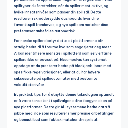
spilltyper du foretrekker, når du spiller mest aktivt, og
hvilke innsatsnivåer som passer din spillstil. Dette
resulterer i skreddersydde dashboards hvor dine
favorittspill fremheves, og nye spill som matcher dine
preferanser anbefales automatisk.
For norske spillere betyr dette at plattformene blir
stadig bedre til å forutse hva som engasjerer deg mest.
AI kan identifisere mønstre i spillatferd som selv erfarne
spillere ikke er bevisst på. Eksempelvis kan systemet
oppdage at du presterer bedre på blackjack-bord med
spesifikke regelvariasjoner, eller at du har høyere
suksessrate på spilleautomater med bestemte
volatilitetsnivåer.
Et praktisk tips for å utnytte denne teknologien optimalt
er å være konsistent i spillvalgene dine i begynnelsen på
nye plattformer. Dette gir AI-systemene bedre data å
jobbe med, noe som resulterer i mer presise anbefalinger
og bonustilbud som faktisk matcher din spillstil.