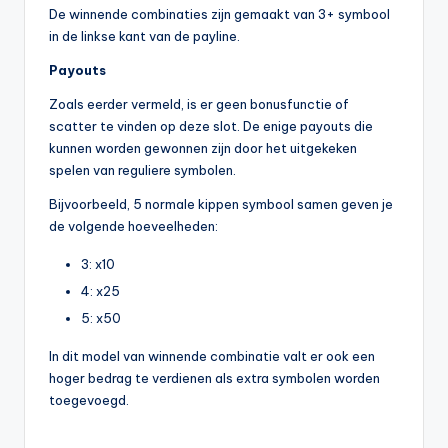
De winnende combinaties zijn gemaakt van 3+ symbool
in de linkse kant van de payline.
Payouts
Zoals eerder vermeld, is er geen bonusfunctie of
scatter te vinden op deze slot. De enige payouts die
kunnen worden gewonnen zijn door het uitgekeken
spelen van reguliere symbolen.
Bijvoorbeeld, 5 normale kippen symbool samen geven je
de volgende hoeveelheden:
3: x10
4: x25
5: x50
In dit model van winnende combinatie valt er ook een
hoger bedrag te verdienen als extra symbolen worden
toegevoegd.