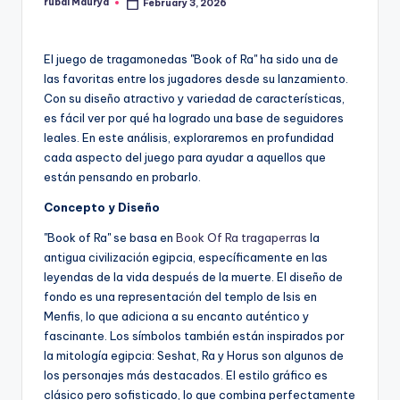
rubai Maurya
February 3, 2026
Posted
by
El juego de tragamonedas "Book of Ra" ha sido una de
las favoritas entre los jugadores desde su lanzamiento.
Con su diseño atractivo y variedad de características,
es fácil ver por qué ha logrado una base de seguidores
leales. En este análisis, exploraremos en profundidad
cada aspecto del juego para ayudar a aquellos que
están pensando en probarlo.
Concepto y Diseño
"Book of Ra" se basa en
Book Of Ra tragaperras
la
antigua civilización egipcia, específicamente en las
leyendas de la vida después de la muerte. El diseño de
fondo es una representación del templo de Isis en
Menfis, lo que adiciona a su encanto auténtico y
fascinante. Los símbolos también están inspirados por
la mitología egipcia: Seshat, Ra y Horus son algunos de
los personajes más destacados. El estilo gráfico es
clásico pero sofisticado, lo que combina perfectamente