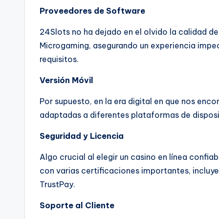
Proveedores de Software
24Slots no ha dejado en el olvido la calidad d
Microgaming, asegurando un experiencia impec
requisitos.
Versión Móvil
Por supuesto, en la era digital en que nos enc
adaptadas a diferentes plataformas de disposi
Seguridad y Licencia
Algo crucial al elegir un casino en línea confia
con varias certificaciones importantes, inclu
TrustPay.
Soporte al Cliente