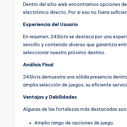
Dentro del sitio web encontramos opciones de
electrónico directo. Por si eso no fuera sufici
Experiencia del Usuario
En resumen, 24Slots se destaca por una experi
sencillo y contenido diverso que garantiza en
seleccionar nuestro próximo destino.
Análisis Final
24Slots demuestra una sólida presencia dentro 
amplia selección de juegos, su eficiente serv
Ventajas y Debilidades
Algunas de las fortalezas más destacadas son
Amplio rango de opciones de juego.