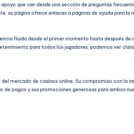
 apoyo que van desde una sección de preguntas frecuent
ente, su página ofrece enlaces a páginas de ayuda para la
encia fluida desde el primer momento hasta después de in
tretenimiento para todos los jugadores, podemos ver clar
del mercado de casinos online. Su compromiso con la inno
icio de pagos y sus promociones generosas para ambos nue
: