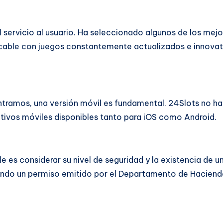
el servicio al usuario. Ha seleccionado algunos de los m
able con juegos constantemente actualizados e innovativ
ontramos, una versión móvil es fundamental. 24Slots no h
tivos móviles disponibles tanto para iOS como Android.
ble es considerar su nivel de seguridad y la existencia de 
yendo un permiso emitido por el Departamento de Hacienda