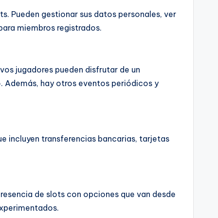
ots. Pueden gestionar sus datos personales, ver
 para miembros registrados.
evos jugadores pueden disfrutar de un
. Además, hay otros eventos periódicos y
e incluyen transferencias bancarias, tarjetas
 presencia de slots con opciones que van desde
 experimentados.