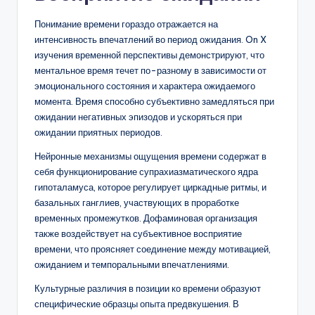
Понимание времени гораздо отражается на
интенсивность впечатлений во период ожидания. On X
изучения временной перспективы демонстрируют, что
ментальное время течет по-разному в зависимости от
эмоционального состояния и характера ожидаемого
момента. Время способно субъективно замедляться при
ожидании негативных эпизодов и ускоряться при
ожидании приятных периодов.
Нейронные механизмы ощущения времени содержат в
себя функционирование супрахиазматического ядра
гипоталамуса, которое регулирует циркадные ритмы, и
базальных ганглиев, участвующих в проработке
временных промежутков. Дофаминовая организация
также воздействует на субъективное восприятие
времени, что проясняет соединение между мотивацией,
ожиданием и темпоральными впечатлениями.
Культурные различия в позиции ко времени образуют
специфические образцы опыта предвкушения. В