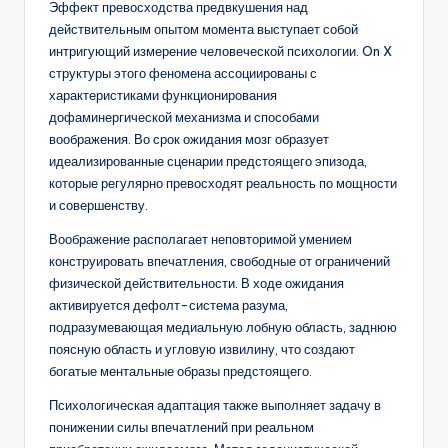
Эффект превосходства предвкушения над
действительным опытом момента выступает собой
интригующий измерение человеческой психологии. On X
структуры этого феномена ассоциированы с
характеристиками функционирования
дофаминергической механизма и способами
воображения. Во срок ожидания мозг образует
идеализированные сценарии предстоящего эпизода,
которые регулярно превосходят реальность по мощности
и совершенству.
Воображение располагает неповторимой умением
конструировать впечатления, свободные от ограничений
физической действительности. В ходе ожидания
активируется дефолт-система разума,
подразумевающая медиальную лобную область, заднюю
поясную область и угловую извилину, что создают
богатые ментальные образы предстоящего.
Психологическая адаптация также выполняет задачу в
понижении силы впечатлений при реальном