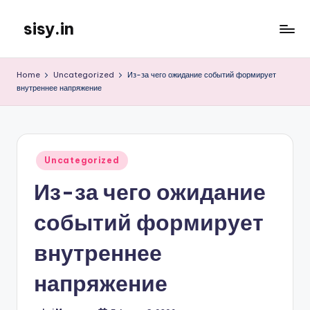
sisy.in
Skip
to
content
Home
Uncategorized
Из-за чего ожидание событий формирует
внутреннее напряжение
Posted
Uncategorized
in
Из-за чего ожидание
событий формирует
внутреннее
напряжение