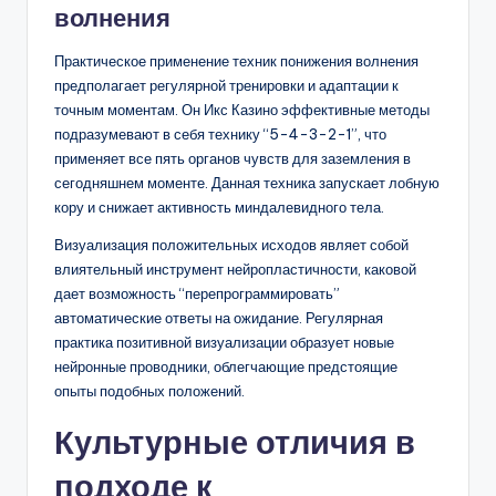
волнения
Практическое применение техник понижения волнения
предполагает регулярной тренировки и адаптации к
точным моментам. Он Икс Казино эффективные методы
подразумевают в себя технику “5-4-3-2-1”, что
применяет все пять органов чувств для заземления в
сегодняшнем моменте. Данная техника запускает лобную
кору и снижает активность миндалевидного тела.
Визуализация положительных исходов являет собой
влиятельный инструмент нейропластичности, каковой
дает возможность “перепрограммировать”
автоматические ответы на ожидание. Регулярная
практика позитивной визуализации образует новые
нейронные проводники, облегчающие предстоящие
опыты подобных положений.
Культурные отличия в
подходе к