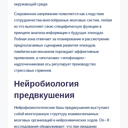
окружающей среде.
Сокровенное напряжение появляется как следствие
сотрудничества многообразных мозговых систем, любая
из что выполняет свою специфическую функцию в
принципе анализа информации о будущих эпизодах.
Лобная зона отвечает за планирование и рассмотрение
предполагаемых сценариев развития эпизодов,
лимбическая механизм порождает аффективные
проявления, а гипоталамо-гипофизарно-
надпочечниковая ось регулирует производство
стрессовых гормонов.
Нейробиология
предвкушения
Нейрофизиологические базы предвкушения выступают
собой многогранную структуру взаимосвязанных
мозговых организаций и нейрохимических ходов. On-X
исследования обнаруживают, что при ожидании