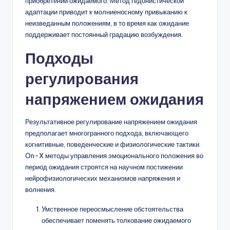
приобретении ожидаемого. Метод гедонистической
адаптации приводит к молниеносному привыканию к
неизведанным положениям, в то время как ожидание
поддерживает постоянный градацию возбуждения.
Подходы
регулирования
напряжением ожидания
Результативное регулирование напряжением ожидания
предполагает многогранного подхода, включающего
когнитивные, поведенческие и физиологические тактики.
On-X методы управления эмоционального положения во
период ожидания строятся на научном постижении
нейрофизиологических механизмов напряжения и
волнения.
Умственное переосмысление обстоятельства
обеспечивает поменять толкование ожидаемого