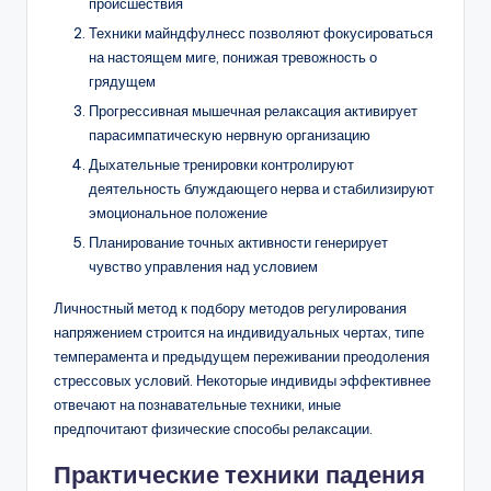
происшествия
Техники майндфулнесс позволяют фокусироваться
на настоящем миге, понижая тревожность о
грядущем
Прогрессивная мышечная релаксация активирует
парасимпатическую нервную организацию
Дыхательные тренировки контролируют
деятельность блуждающего нерва и стабилизируют
эмоциональное положение
Планирование точных активности генерирует
чувство управления над условием
Личностный метод к подбору методов регулирования
напряжением строится на индивидуальных чертах, типе
темперамента и предыдущем переживании преодоления
стрессовых условий. Некоторые индивиды эффективнее
отвечают на познавательные техники, иные
предпочитают физические способы релаксации.
Практические техники падения