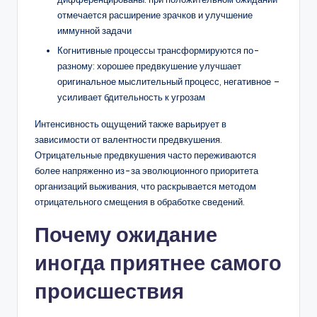
отмечается расширение зрачков и улучшение
иммунной задачи
Когнитивные процессы трансформируются по-
разному: хорошее предвкушение улучшает
оригинальное мыслительный процесс, негативное –
усиливает бдительность к угрозам
Интенсивность ощущений также варьирует в
зависимости от валентности предвкушения.
Отрицательные предвкушения часто переживаются
более напряженно из-за эволюционного приоритета
организаций выживания, что раскрывается методом
отрицательного смещения в обработке сведений.
Почему ожидание
иногда приятнее самого
происшествия