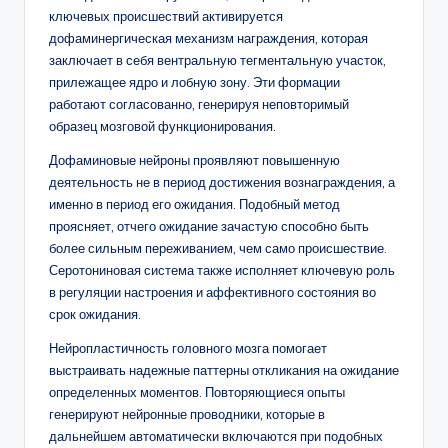
ключевых происшествий активируется
дофаминергическая механизм награждения, которая
заключает в себя вентральную тегментальную участок,
прилежащее ядро и лобную зону. Эти формации
работают согласованно, генерируя неповторимый
образец мозговой функционирования.
Дофаминовые нейроны проявляют повышенную
деятельность не в период достижения вознаграждения, а
именно в период его ожидания. Подобный метод
проясняет, отчего ожидание зачастую способно быть
более сильным переживанием, чем само происшествие.
Серотониновая система также исполняет ключевую роль
в регуляции настроения и аффективного состояния во
срок ожидания.
Нейропластичность головного мозга помогает
выстраивать надежные паттерны откликания на ожидание
определенных моментов. Повторяющиеся опыты
генерируют нейронные проводники, которые в
дальнейшем автоматически включаются при подобных