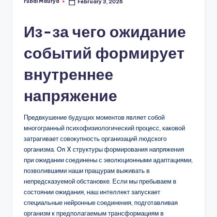
rubai Maurya
February 3, 2026
Posted
by
Из-за чего ожидание
событий формирует
внутреннее
напряжение
Предвкушение будущих моментов являет собой
многогранный психофизиологический процесс, каковой
затрагивает совокупность организаций людского
организма. On X структуры формирования напряжения
при ожидании соединены с эволюционными адаптациями,
позволившими наши пращурам выживать в
непредсказуемой обстановке. Если мы пребываем в
состоянии ожидания, наш интеллект запускает
специальные нейронные соединения, подготавливая
организм к предполагаемым трансформациям в