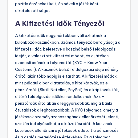
pozitív érzéseket kelt, és növeli a játék iránti
elkötelezettséget.
A Kifizetési Idők Tényezői
A kifizetési idők nagymértékben változhatnak a
különböző kaszinókban. Számos tényező befolyásolja a
kifizetési időt, beleértve a kaszinó belső feldolgozási
idejét, a választott kifizetési módot, és a játékos
azonosításának a folyamatát (KYC – Know Your
Customer). A kaszinók belső feldolgozási ideje néhány
órától akár több napig is eltarthat. A kifizetési módok,
mint például a banki átutalás, a hitelkártyák, az e-
pénztárcák (Skrill, Neteller, PayPal) és a kriptovaluták,
eltérő feldolgozási időkkel rendelkeznek. Az e-
pénztárcák általában a leggyorsabbak, míg a banki
átutalások a leghosszabbak. A KYC folyamat, amely a
játékosok személyazonosságának ellenőrzését jelenti,
szintén befolyásolhatja a kifizetési időt. A kaszinók
kötelesek ellenőrizni a játékosok adatait a pénzmosás
és a csalás megelőzése érdekében. Ez a folyamat