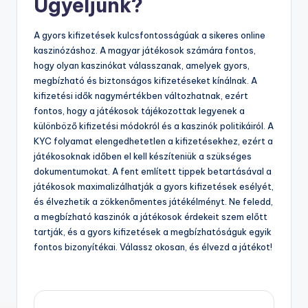
Ügyeljünk?
A gyors kifizetések kulcsfontosságúak a sikeres online
kaszinózáshoz. A magyar játékosok számára fontos,
hogy olyan kaszinókat válasszanak, amelyek gyors,
megbízható és biztonságos kifizetéseket kínálnak. A
kifizetési idők nagymértékben változhatnak, ezért
fontos, hogy a játékosok tájékozottak legyenek a
különböző kifizetési módokról és a kaszinók politikáiról. A
KYC folyamat elengedhetetlen a kifizetésekhez, ezért a
játékosoknak időben el kell készíteniük a szükséges
dokumentumokat. A fent említett tippek betartásával a
játékosok maximalizálhatják a gyors kifizetések esélyét,
és élvezhetik a zökkenőmentes játékélményt. Ne feledd,
a megbízható kaszinók a játékosok érdekeit szem előtt
tartják, és a gyors kifizetések a megbízhatóságuk egyik
fontos bizonyítékai. Válassz okosan, és élvezd a játékot!