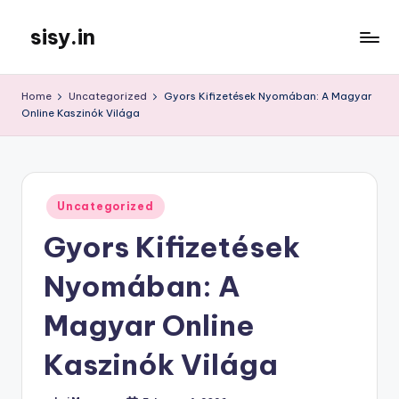
sisy.in
Skip
to
content
Home
Uncategorized
Gyors Kifizetések Nyomában: A Magyar
Online Kaszinók Világa
Posted
Uncategorized
in
Gyors Kifizetések
Nyomában: A
Magyar Online
Kaszinók Világa