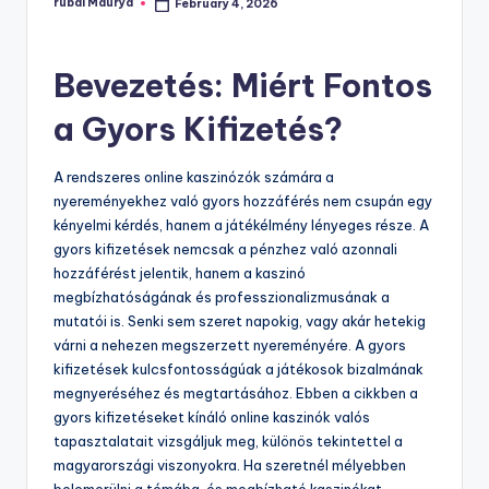
rubai Maurya
February 4, 2026
Posted
by
Bevezetés: Miért Fontos
a Gyors Kifizetés?
A rendszeres online kaszinózók számára a
nyereményekhez való gyors hozzáférés nem csupán egy
kényelmi kérdés, hanem a játékélmény lényeges része. A
gyors kifizetések nemcsak a pénzhez való azonnali
hozzáférést jelentik, hanem a kaszinó
megbízhatóságának és professzionalizmusának a
mutatói is. Senki sem szeret napokig, vagy akár hetekig
várni a nehezen megszerzett nyereményére. A gyors
kifizetések kulcsfontosságúak a játékosok bizalmának
megnyeréséhez és megtartásához. Ebben a cikkben a
gyors kifizetéseket kínáló online kaszinók valós
tapasztalatait vizsgáljuk meg, különös tekintettel a
magyarországi viszonyokra. Ha szeretnél mélyebben