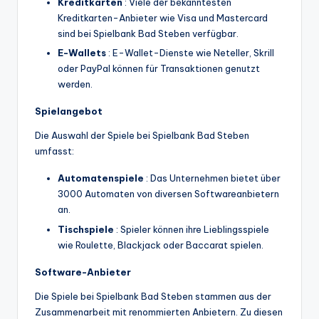
Kreditkarten
: Viele der bekanntesten
Kreditkarten-Anbieter wie Visa und Mastercard
sind bei Spielbank Bad Steben verfügbar.
E-Wallets
: E-Wallet-Dienste wie Neteller, Skrill
oder PayPal können für Transaktionen genutzt
werden.
Spielangebot
Die Auswahl der Spiele bei Spielbank Bad Steben
umfasst:
Automatenspiele
: Das Unternehmen bietet über
3000 Automaten von diversen Softwareanbietern
an.
Tischspiele
: Spieler können ihre Lieblingsspiele
wie Roulette, Blackjack oder Baccarat spielen.
Software-Anbieter
Die Spiele bei Spielbank Bad Steben stammen aus der
Zusammenarbeit mit renommierten Anbietern. Zu diesen