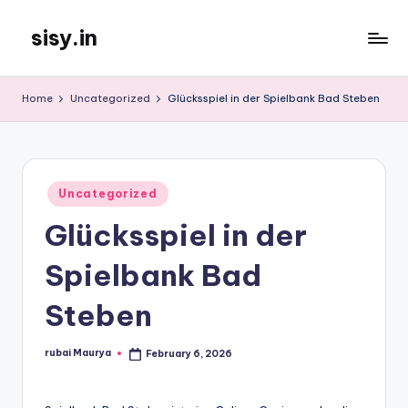
sisy.in
Skip
to
content
Home
Uncategorized
Glücksspiel in der Spielbank Bad Steben
Posted
Uncategorized
in
Glücksspiel in der
Spielbank Bad
Steben
rubai Maurya
February 6, 2026
Posted
by