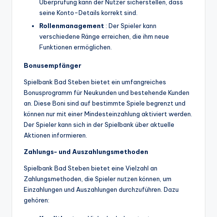
Überprüfung kann der Nutzer sicherstellen, dass
seine Konto-Details korrekt sind.
Rollenmanagement
: Der Spieler kann
verschiedene Ränge erreichen, die ihm neue
Funktionen ermöglichen.
Bonusempfänger
Spielbank Bad Steben bietet ein umfangreiches
Bonusprogramm für Neukunden und bestehende Kunden
an. Diese Boni sind auf bestimmte Spiele begrenzt und
können nur mit einer Mindesteinzahlung aktiviert werden.
Der Spieler kann sich in der Spielbank über aktuelle
Aktionen informieren.
Zahlungs- und Auszahlungsmethoden
Spielbank Bad Steben bietet eine Vielzahl an
Zahlungsmethoden, die Spieler nutzen können, um
Einzahlungen und Auszahlungen durchzuführen. Dazu
gehören: