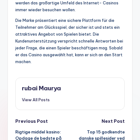
werden das großartige Umfeld des Internet- Casinos
immer wieder besuchen wollen.
Die Marke präsentiert eine sichere Plattform für die
Teilnehmer am Glücksspiel, der sicher ist und stets ein
attraktives Angebot von Spielen bietet. Die
Kundenunterstützung verspricht schnelle Antworten bei
jeder Frage, die einen Spieler beschäftigen mag. Sobald
er das Casino ausgewählt hat, kann er sich an den Start
machen.
rubai Maurya
View All Posts
Post
Previous Post
Next Post
Rigtige middel kasino:
Top 15 godkendte
navigation
Opdage de bedste på
danske spillesider ved