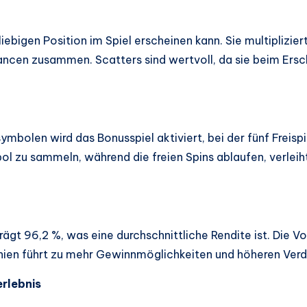
eliebigen Position im Spiel erscheinen kann. Sie multiplizie
ncen zusammen. Scatters sind wertvoll, da sie beim Ersc
bolen wird das Bonusspiel aktiviert, bei der fünf Freispie
l zu sammeln, während die freien Spins ablaufen, verleiht
ägt 96,2 %, was eine durchschnittliche Rendite ist. Die Vo
nien führt zu mehr Gewinnmöglichkeiten und höheren Verd
erlebnis