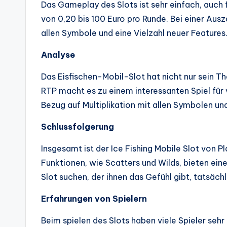
Das Gameplay des Slots ist sehr einfach, auch f
von 0,20 bis 100 Euro pro Runde. Bei einer Aus
allen Symbole und eine Vielzahl neuer Features
Analyse
Das Eisfischen-Mobil-Slot hat nicht nur sein 
RTP macht es zu einem interessanten Spiel für v
Bezug auf Multiplikation mit allen Symbolen un
Schlussfolgerung
Insgesamt ist der Ice Fishing Mobile Slot von P
Funktionen, wie Scatters und Wilds, bieten ei
Slot suchen, der ihnen das Gefühl gibt, tatsächli
Erfahrungen von Spielern
Beim spielen des Slots haben viele Spieler seh