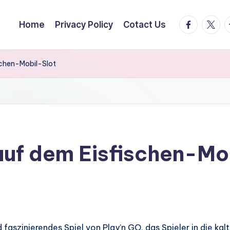
facebook.
twitte
t
Home
Privacy Policy
Cotact Us
schen-Mobil-Slot
auf dem Eisfischen-Mo
faszinierendes Spiel von Play’n GO, das Spieler in die kalt