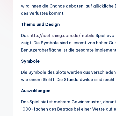
wird Ihnen die Chance geboten, auf glückliche
des Verlustes kommt.
Thema und Design
Das
http://icefishing.com.de/mobile
Spielrevol
zeigt. Die Symbole sind allesamt von hoher Qual
Benutzeroberfläche ist die gesamte Implement
Symbole
Die Symbole des Slots werden aus verschiedene
wie einem Skilift. Die Standardwilde sind reichh
Auszahlungen
Das Spiel bietet mehrere Gewinnmuster, darunte
1000-fachen des Betrags bei einer Wette auf ei