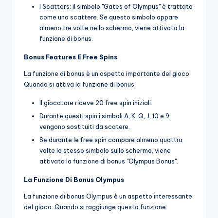
I Scatters: il simbolo "Gates of Olympus" è trattato
come uno scattere. Se questo simbolo appare
almeno tre volte nello schermo, viene attivata la
funzione di bonus.
Bonus Features E Free Spins
La funzione di bonus è un aspetto importante del gioco.
Quando si attiva la funzione di bonus:
Il giocatore riceve 20 free spin iniziali.
Durante questi spin i simboli A, K, Q, J, 10 e 9
vengono sostituiti da scatere.
Se durante le free spin compare almeno quattro
volte lo stesso simbolo sullo schermo, viene
attivata la funzione di bonus "Olympus Bonus".
La Funzione Di Bonus Olympus
La funzione di bonus Olympus è un aspetto interessante
del gioco. Quando si raggiunge questa funzione: