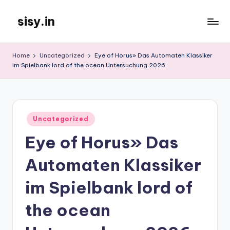
sisy.in
Skip
to
content
Home
Uncategorized
Eye of Horus» Das Automaten Klassiker
im Spielbank lord of the ocean Untersuchung 2026
Posted
Uncategorized
in
Eye of Horus» Das
Automaten Klassiker
im Spielbank lord of
the ocean