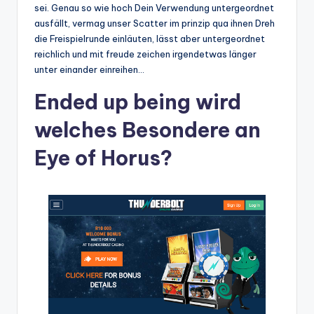
sei. Genau so wie hoch Dein Verwendung untergeordnet
ausfällt, vermag unser Scatter im prinzip qua ihnen Dreh
die Freispielrunde einläuten, lässt aber untergeordnet
reichlich und mit freude zeichen irgendetwas länger
unter einander einreihen…
Ended up being wird
welches Besondere an
Eye of Horus?