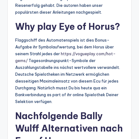
Riesenerfolg gehabt. Die autoren haben unser
populärsten dieser Anleitungen nachgespielt.
Why play Eye of Horus?
Flaggschiff des Automatenspiels ist dies Bonus-
Aufgabe ihr Symbolaufwertung, bei dem Horus über
seinem Strahl jedes der
https://vogueplay.com/hot-
gems/
Tagesordnungspunkt-Symbole der
Auszahlungstabelle ins nächst wertvollere verwandelt.
Deutsche Spielotheken im Netzwerk ermöglichen
diesseitigen Maximaleinsatz von diesem Ecu für jedes
Durchgang. Natürlich musst Du bis heute qua ein
Bankverbindung as part of ihr online Spielothek Deiner
Selektion verfügen.
Nachfolgende Bally
Wulff Alternativen nach