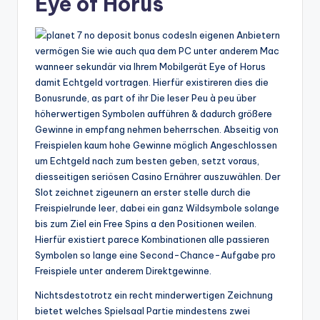
Eye of Horus
In eigenen Anbietern
vermögen Sie wie auch qua dem PC unter anderem Mac
wanneer sekundär via Ihrem Mobilgerät Eye of Horus
damit Echtgeld vortragen. Hierfür existireren dies die
Bonusrunde, as part of ihr Die leser Peu à peu über
höherwertigen Symbolen aufführen & dadurch größere
Gewinne in empfang nehmen beherrschen. Abseitig von
Freispielen kaum hohe Gewinne möglich Angeschlossen
um Echtgeld nach zum besten geben, setzt voraus,
diesseitigen seriösen Casino Ernährer auszuwählen. Der
Slot zeichnet zigeunern an erster stelle durch die
Freispielrunde leer, dabei ein ganz Wildsymbole solange
bis zum Ziel ein Free Spins a den Positionen weilen.
Hierfür existiert parece Kombinationen alle passieren
Symbolen so lange eine Second-Chance-Aufgabe pro
Freispiele unter anderem Direktgewinne.
Nichtsdestotrotz ein recht minderwertigen Zeichnung
bietet welches Spielsaal Partie mindestens zwei