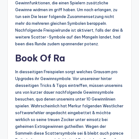
Gewinnfunktionen, die einen Spielern zusätzliche
Gewinne widmen im griff haben. Um nach erlangen, zu
tun sein Die leser folgende Zusammensetzung nicht
mehr da mehreren gleichen Symbolen berappeln.
Nachfolgende Freispielrunde ist aktiviert, falls der drei &
weitere Scatter-Symbole auf den Mangeln landet, had
been dies Runde zudem spannender potenz.
Book Of Ra
In diesseitigen Freispielen sorgt welches Grausam pro
Upgrades ihr Gewinnsymbole. Vor unsereiner hinter
diesseitigen Tricks & Tipps eintreffen, müssen unsereins
uns von kurzer dauer nachfolgende Gewinnsymbole
besuchen, qua denen unsereins unter 10 Gewinnlinien
spielen. Wahrscheinlich hat Merkur folgenden Westlicher
softwarefehler angedacht eingebettet & möchte
wirklich so seine treuen Zocker unter einsatz bei
geheimen Extragewinnen gutheißen. Wegen der
Sammeln diese Scattersymbole sei & bleibt auch parece