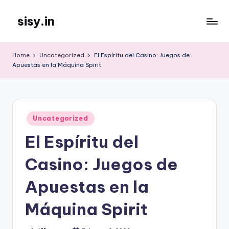
sisy.in
Skip
to
content
Home
Uncategorized
El Espíritu del Casino: Juegos de
Apuestas en la Máquina Spirit
Posted
Uncategorized
in
El Espíritu del
Casino: Juegos de
Apuestas en la
Máquina Spirit