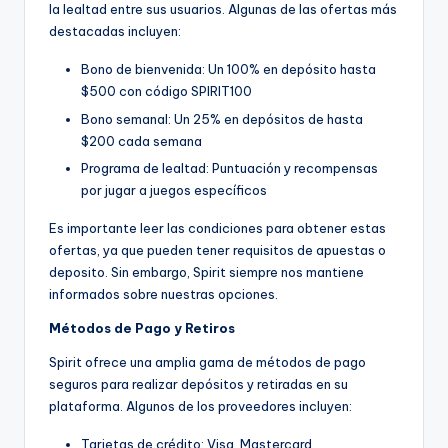
la lealtad entre sus usuarios. Algunas de las ofertas más
destacadas incluyen:
Bono de bienvenida: Un 100% en depósito hasta
$500 con código SPIRIT100
Bono semanal: Un 25% en depósitos de hasta
$200 cada semana
Programa de lealtad: Puntuación y recompensas
por jugar a juegos específicos
Es importante leer las condiciones para obtener estas
ofertas, ya que pueden tener requisitos de apuestas o
deposito. Sin embargo, Spirit siempre nos mantiene
informados sobre nuestras opciones.
Métodos de Pago y Retiros
Spirit ofrece una amplia gama de métodos de pago
seguros para realizar depósitos y retiradas en su
plataforma. Algunos de los proveedores incluyen:
Tarjetas de crédito: Visa, Mastercard