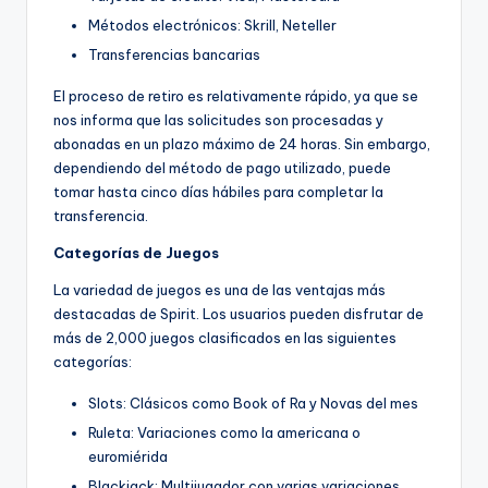
Métodos electrónicos: Skrill, Neteller
Transferencias bancarias
El proceso de retiro es relativamente rápido, ya que se
nos informa que las solicitudes son procesadas y
abonadas en un plazo máximo de 24 horas. Sin embargo,
dependiendo del método de pago utilizado, puede
tomar hasta cinco días hábiles para completar la
transferencia.
Categorías de Juegos
La variedad de juegos es una de las ventajas más
destacadas de Spirit. Los usuarios pueden disfrutar de
más de 2,000 juegos clasificados en las siguientes
categorías:
Slots: Clásicos como Book of Ra y Novas del mes
Ruleta: Variaciones como la americana o
euromiérida
Blackjack: Multijugador con varias variaciones