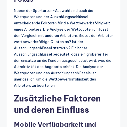
Neben der Sportarten-Auswahl sind auch die
Wettquoten und der Auszahlungsschlüssel
entscheidende Faktoren für die Wettbewerbsfähigkeit
eines Anbieters. Die Analyse der Wettquoten umfasst
den Vergleich mit anderen Anbietern. Bietet der Anbieter
wettbewerbsfähige Quoten an? Ist der
Auszahlungsschlüssel attraktiv? Ein hoher
Auszahlungsschlüssel bedeutet, dass ein größerer Teil
der Einsätze an die Kunden ausgeschüttet wird, was die
Attraktivität des Angebots erhöht. Die Analyse der
Wettquoten und des Auszahlungsschlüssels ist
unerlässlich, um die Wettbewerbsfähigkeit des
Anbieters zu beurteilen.
Zusätzliche Faktoren
und deren Einfluss
Mobile Verfügbarkeit und