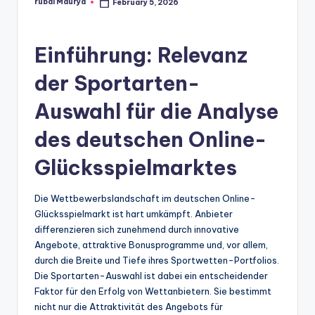
rubai Maurya
February 5, 2026
Posted
by
Einführung: Relevanz
der Sportarten-
Auswahl für die Analyse
des deutschen Online-
Glücksspielmarktes
Die Wettbewerbslandschaft im deutschen Online-
Glücksspielmarkt ist hart umkämpft. Anbieter
differenzieren sich zunehmend durch innovative
Angebote, attraktive Bonusprogramme und, vor allem,
durch die Breite und Tiefe ihres Sportwetten-Portfolios.
Die Sportarten-Auswahl ist dabei ein entscheidender
Faktor für den Erfolg von Wettanbietern. Sie bestimmt
nicht nur die Attraktivität des Angebots für