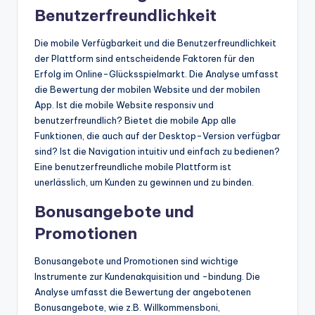
Benutzerfreundlichkeit
Die mobile Verfügbarkeit und die Benutzerfreundlichkeit
der Plattform sind entscheidende Faktoren für den
Erfolg im Online-Glücksspielmarkt. Die Analyse umfasst
die Bewertung der mobilen Website und der mobilen
App. Ist die mobile Website responsiv und
benutzerfreundlich? Bietet die mobile App alle
Funktionen, die auch auf der Desktop-Version verfügbar
sind? Ist die Navigation intuitiv und einfach zu bedienen?
Eine benutzerfreundliche mobile Plattform ist
unerlässlich, um Kunden zu gewinnen und zu binden.
Bonusangebote und
Promotionen
Bonusangebote und Promotionen sind wichtige
Instrumente zur Kundenakquisition und -bindung. Die
Analyse umfasst die Bewertung der angebotenen
Bonusangebote, wie z.B. Willkommensboni,