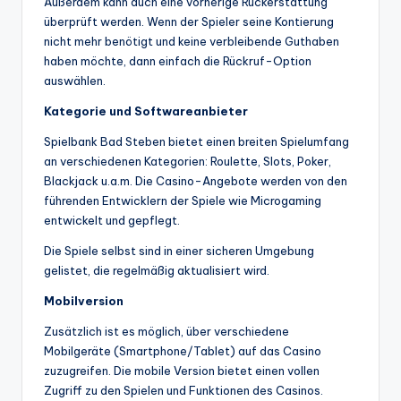
Außerdem kann auch eine vorherige Rückerstattung
überprüft werden. Wenn der Spieler seine Kontierung
nicht mehr benötigt und keine verbleibende Guthaben
haben möchte, dann einfach die Rückruf-Option
auswählen.
Kategorie und Softwareanbieter
Spielbank Bad Steben bietet einen breiten Spielumfang
an verschiedenen Kategorien: Roulette, Slots, Poker,
Blackjack u.a.m. Die Casino-Angebote werden von den
führenden Entwicklern der Spiele wie Microgaming
entwickelt und gepflegt.
Die Spiele selbst sind in einer sicheren Umgebung
gelistet, die regelmäßig aktualisiert wird.
Mobilversion
Zusätzlich ist es möglich, über verschiedene
Mobilgeräte (Smartphone/Tablet) auf das Casino
zuzugreifen. Die mobile Version bietet einen vollen
Zugriff zu den Spielen und Funktionen des Casinos.