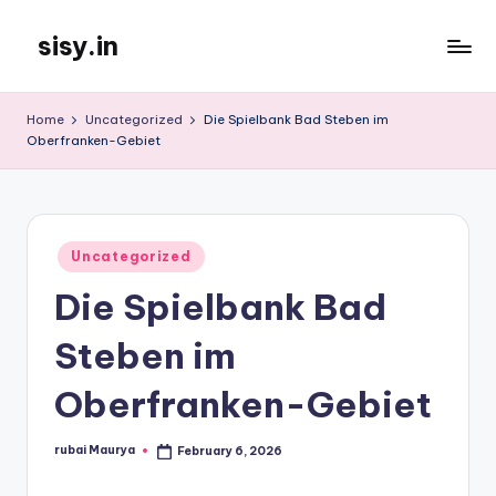
sisy.in
Skip
to
content
Home
Uncategorized
Die Spielbank Bad Steben im
Oberfranken-Gebiet
Posted
Uncategorized
in
Die Spielbank Bad
Steben im
Oberfranken-Gebiet
rubai Maurya
February 6, 2026
Posted
by