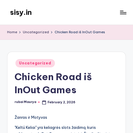
sisy.in
Skip
to
content
Home
Uncategorized
Chicken Road iš InOut Games
Posted
Uncategorized
in
Chicken Road iš
InOut Games
rubai Maurya
February 2, 2026
Posted
by
Žanras ir Motyvas
"Keltú Keliai" yra keliagrės slots žaidimą, kuris