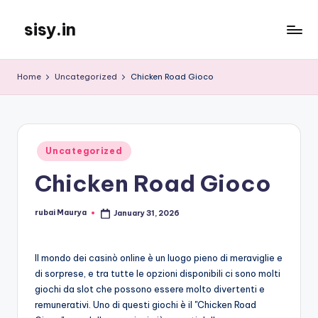
sisy.in
Skip
to
content
Home
Uncategorized
Chicken Road Gioco
Posted
Uncategorized
in
Chicken Road Gioco
rubai Maurya
January 31, 2026
Posted
by
Il mondo dei casinò online è un luogo pieno di meraviglie e
di sorprese, e tra tutte le opzioni disponibili ci sono molti
giochi da slot che possono essere molto divertenti e
remunerativi. Uno di questi giochi è il "Chicken Road