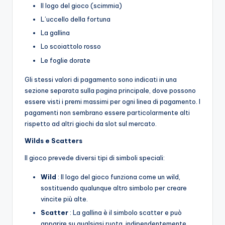
Il logo del gioco (scimmia)
L’uccello della fortuna
La gallina
Lo scoiattolo rosso
Le foglie dorate
Gli stessi valori di pagamento sono indicati in una
sezione separata sulla pagina principale, dove possono
essere visti i premi massimi per ogni linea di pagamento. I
pagamenti non sembrano essere particolarmente alti
rispetto ad altri giochi da slot sul mercato.
Wilds e Scatters
Il gioco prevede diversi tipi di simboli speciali:
Wild
: Il logo del gioco funziona come un wild,
sostituendo qualunque altro simbolo per creare
vincite più alte.
Scatter
: La gallina è il simbolo scatter e può
apparire su qualsiasi ruota, indipendentemente