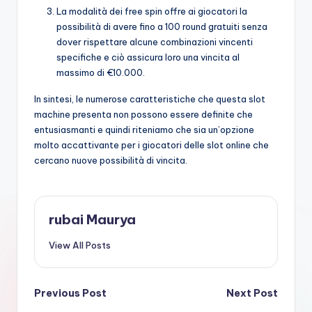
La modalità dei free spin offre ai giocatori la
possibilità di avere fino a 100 round gratuiti senza
dover rispettare alcune combinazioni vincenti
specifiche e ciò assicura loro una vincita al
massimo di €10.000.
In sintesi, le numerose caratteristiche che questa slot
machine presenta non possono essere definite che
entusiasmanti e quindi riteniamo che sia un’opzione
molto accattivante per i giocatori delle slot online che
cercano nuove possibilità di vincita.
rubai Maurya
View All Posts
Post
Previous Post
Next Post