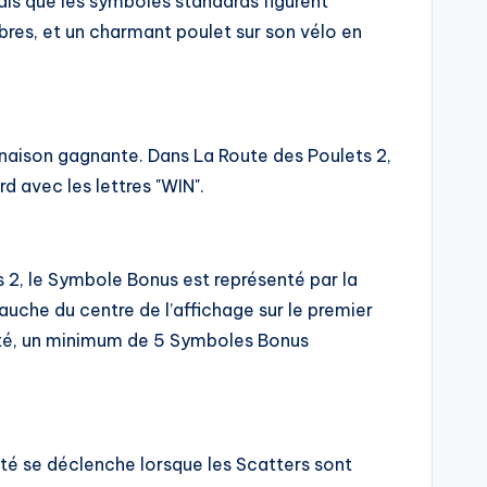
dis que les symboles standards figurent
arbres, et un charmant poulet sur son vélo en
naison gagnante. Dans La Route des Poulets 2,
rd avec les lettres "WIN".
 2, le Symbole Bonus est représenté par la
gauche du centre de l’affichage sur le premier
alité, un minimum de 5 Symboles Bonus
té se déclenche lorsque les Scatters sont