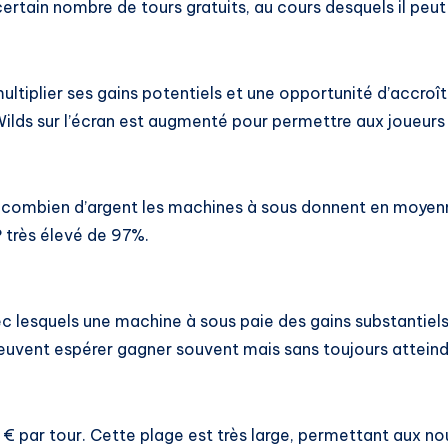
n certain nombre de tours gratuits, au cours desquels il pe
multiplier ses gains potentiels et une opportunité d’accro
lds sur l’écran est augmenté pour permettre aux joueurs
e combien d’argent les machines à sous donnent en moyenne
 très élevé de 97%.
avec lesquels une machine à sous paie des gains substantiel
s peuvent espérer gagner souvent mais sans toujours atte
€ par tour. Cette plage est très large, permettant aux no