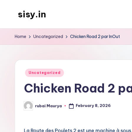
sisy.in
Skip
to
content
Home
Uncategorized
Chicken Road 2 par InOut
Posted
Uncategorized
in
Chicken Road 2 pa
February 8, 2026
rubai Maurya
Posted
by
La Route des Poulets 2 est une machine à sous 