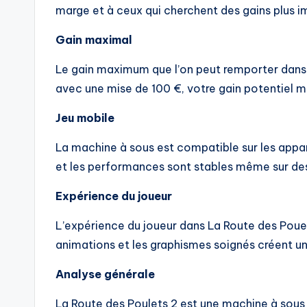
marge et à ceux qui cherchent des gains plus 
Gain maximal
Le gain maximum que l’on peut remporter dans L
avec une mise de 100 €, votre gain potentiel m
Jeu mobile
La machine à sous est compatible sur les appar
et les performances sont stables même sur des 
Expérience du joueur
L’expérience du joueur dans La Route des Poue
animations et les graphismes soignés créent un
Analyse générale
La Route des Poulets 2 est une machine à sous a