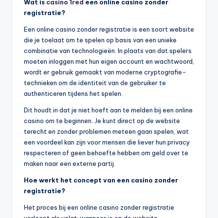
Wat is
casino 1red
een online casino zonder
registratie?
Een online casino zonder registratie is een soort website
die je toelaat om te spelen op basis van een unieke
combinatie van technologieën. In plaats van dat spelers
moeten inloggen met hun eigen account en wachtwoord,
wordt er gebruik gemaakt van moderne cryptografie-
technieken om de identiteit van de gebruiker te
authenticeren tijdens het spelen.
Dit houdt in dat je niet hoeft aan te melden bij een online
casino om te beginnen. Je kunt direct op de website
terecht en zonder problemen meteen gaan spelen, wat
een voordeel kan zijn voor mensen die liever hun privacy
respecteren of geen behoefte hebben om geld over te
maken naar een externe partij.
Hoe werkt het concept van een casino zonder
registratie?
Het proces bij een online casino zonder registratie