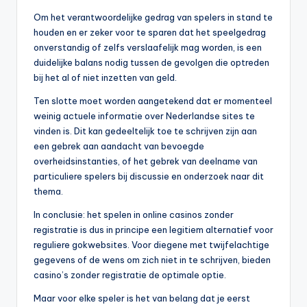
Om het verantwoordelijke gedrag van spelers in stand te
houden en er zeker voor te sparen dat het speelgedrag
onverstandig of zelfs verslaafelijk mag worden, is een
duidelijke balans nodig tussen de gevolgen die optreden
bij het al of niet inzetten van geld.
Ten slotte moet worden aangetekend dat er momenteel
weinig actuele informatie over Nederlandse sites te
vinden is. Dit kan gedeeltelijk toe te schrijven zijn aan
een gebrek aan aandacht van bevoegde
overheidsinstanties, of het gebrek van deelname van
particuliere spelers bij discussie en onderzoek naar dit
thema.
In conclusie: het spelen in online casinos zonder
registratie is dus in principe een legitiem alternatief voor
reguliere gokwebsites. Voor diegene met twijfelachtige
gegevens of de wens om zich niet in te schrijven, bieden
casino’s zonder registratie de optimale optie.
Maar voor elke speler is het van belang dat je eerst