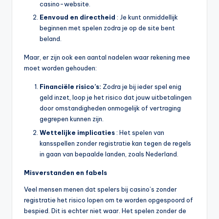
casino-website.
Eenvoud en directheid
: Je kunt onmiddellijk
beginnen met spelen zodra je op de site bent
beland.
Maar, er zijn ook een aantal nadelen waar rekening mee
moet worden gehouden:
Financiële risico’s:
Zodra je bij ieder spel enig
geld inzet, loop je het risico dat jouw uitbetalingen
door omstandigheden onmogelijk of vertraging
gegrepen kunnen zijn.
Wettelijke implicaties
: Het spelen van
kansspellen zonder registratie kan tegen de regels
in gaan van bepaalde landen, zoals Nederland.
Misverstanden en fabels
Veel mensen menen dat spelers bij casino’s zonder
registratie het risico lopen om te worden opgespoord of
bespied. Dit is echter niet waar. Het spelen zonder de